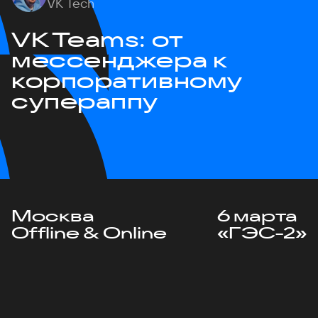
VK Tech
VK Teams: от
мессенджера к
корпоративному
супераппу
Москва
6 марта
Offline & Online
«ГЭС-2»