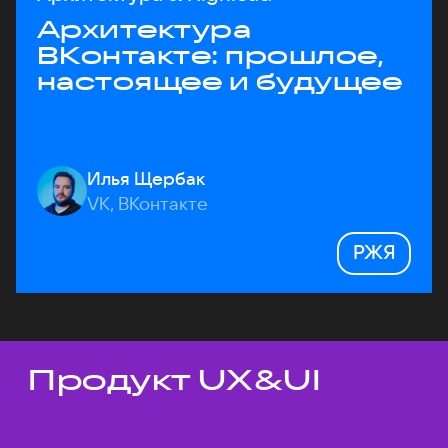
Архитектура
ВКонтакте: прошлое,
настоящее и будущее
Илья Щербак
VK, ВКонтакте
РЖЯ
Продукт UX&UI
Темы докладов