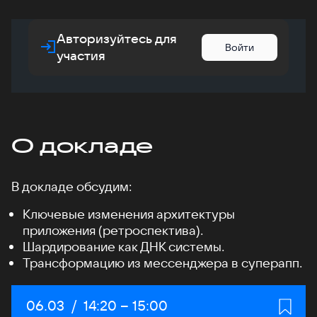
Авторизуйтесь для
Войти
участия
О докладе
В докладе обсудим:
Ключевые изменения архитектуры
приложения (ретроспектива).
Шардирование как ДНК системы.
Трансформацию из мессенджера в суперапп.
Дата:
06.03
/
Начало:
14:20
–
Конец:
15:00