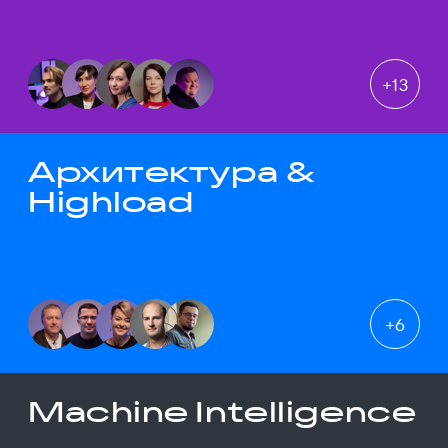
+
13
Архитектура &
Highload
+
6
Machine Intelligence