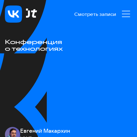
Смотреть записи
Конференция
о технологиях
Евгений Макархин