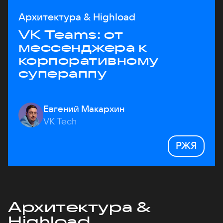
Архитектура & Highload
VK Teams: от
мессенджера к
корпоративному
супераппу
Евгений Макархин
VK Tech
РЖЯ
Архитектура &
Highload