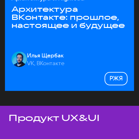
Архитектура
ВКонтакте: прошлое,
настоящее и будущее
Илья Щербак
VK, ВКонтакте
РЖЯ
Продукт UX&UI
Темы докладов