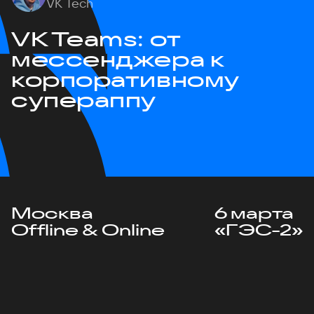
VK Tech
VK Teams: от
мессенджера к
корпоративному
супераппу
Москва
6 марта
Offline & Online
«ГЭС-2»