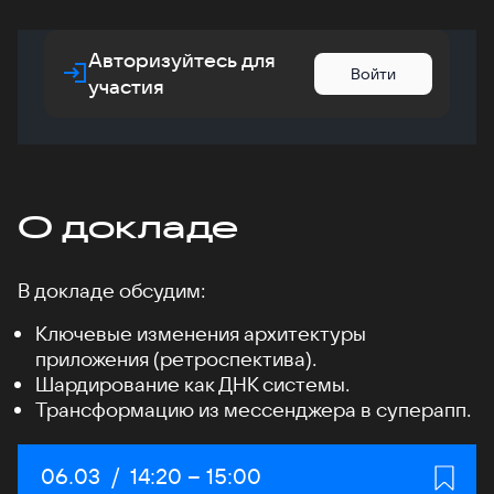
Авторизуйтесь для
Войти
участия
О докладе
В докладе обсудим:
Ключевые изменения архитектуры
приложения (ретроспектива).
Шардирование как ДНК системы.
Трансформацию из мессенджера в суперапп.
Дата:
06.03
/
Начало:
14:20
–
Конец:
15:00