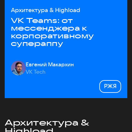
Архитектура & Highload
VK Teams: от
мессенджера к
корпоративному
супераппу
Евгений Макархин
VK Tech
РЖЯ
Архитектура &
Highload