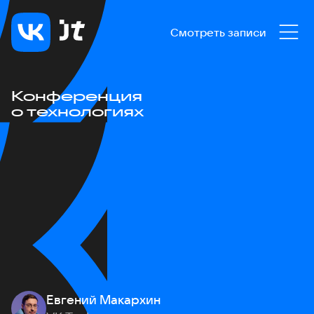
Смотреть записи
Конференция
о технологиях
Евгений Макархин