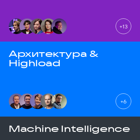
+
13
Архитектура &
Highload
+
6
Machine Intelligence