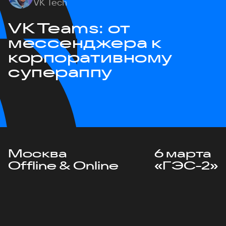
VK Tech
VK Teams: от
мессенджера к
корпоративному
супераппу
Москва
6 марта
Offline & Online
«ГЭС-2»