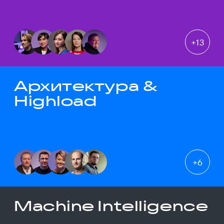
+
13
Архитектура &
Highload
+
6
Machine Intelligence