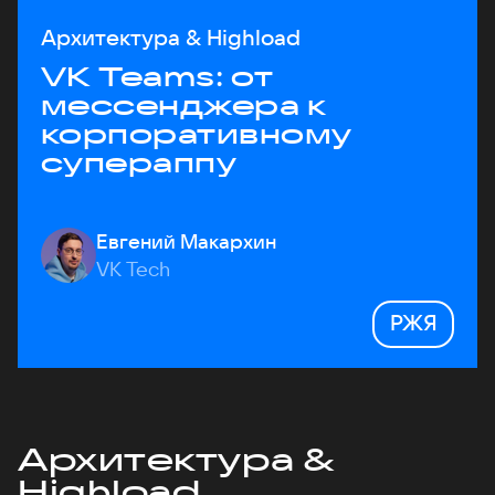
Архитектура & Highload
VK Teams: от
мессенджера к
корпоративному
супераппу
Евгений Макархин
VK Tech
РЖЯ
Архитектура &
Highload