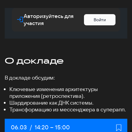
Авторизуйтесь для
Войти
участия
О докладе
В докладе обсудим:
Ключевые изменения архитектуры
приложения (ретроспектива).
Шардирование как ДНК системы.
Трансформацию из мессенджера в суперапп.
Дата:
06.03
/
Начало:
14:20
–
Конец:
15:00