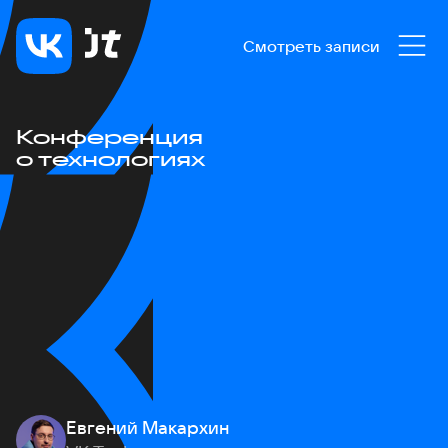
Смотреть записи
Конференция
о технологиях
Евгений Макархин