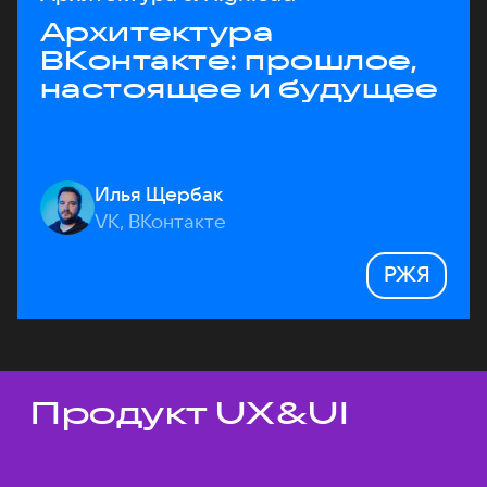
Архитектура
ВКонтакте: прошлое,
настоящее и будущее
Илья Щербак
VK, ВКонтакте
РЖЯ
Продукт UX&UI
Темы докладов