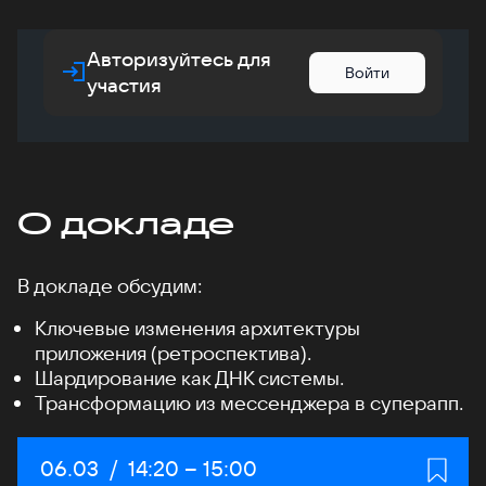
Авторизуйтесь для
Войти
участия
О докладе
В докладе обсудим:
Ключевые изменения архитектуры
приложения (ретроспектива).
Шардирование как ДНК системы.
Трансформацию из мессенджера в суперапп.
Дата:
06.03
/
Начало:
14:20
–
Конец:
15:00