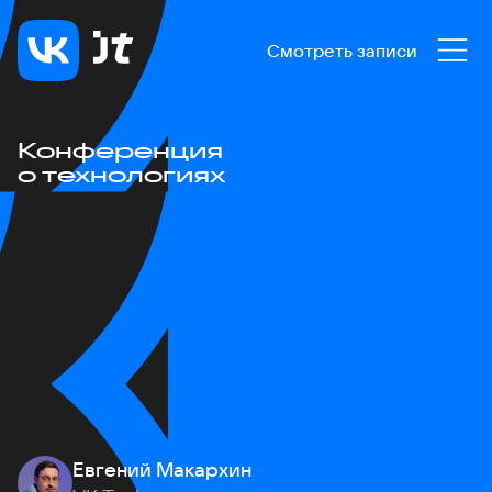
Смотреть записи
Конференция
о технологиях
Евгений Макархин