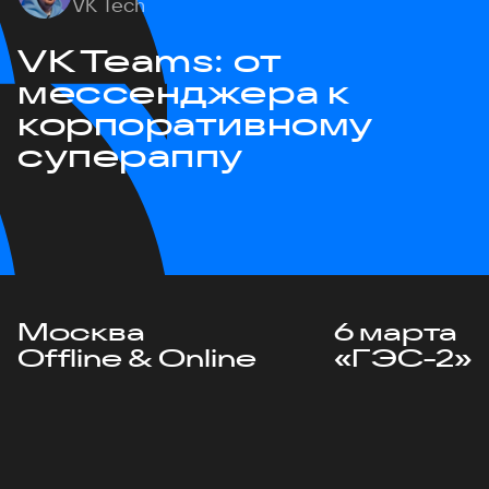
VK Tech
VK Teams: от
мессенджера к
корпоративному
супераппу
Москва
6 марта
Offline & Online
«ГЭС-2»