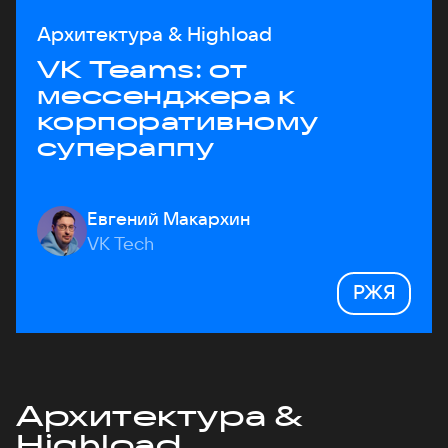
Архитектура & Highload
VK Teams: от
мессенджера к
корпоративному
супераппу
Евгений Макархин
VK Tech
РЖЯ
Архитектура &
Highload