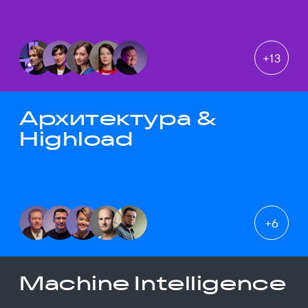
+
13
Архитектура &
Highload
+
6
Machine Intelligence