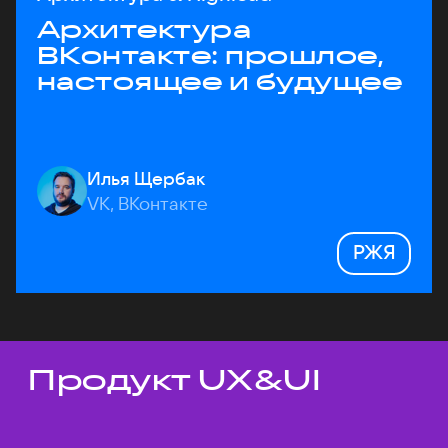
Архитектура
ВКонтакте: прошлое,
настоящее и будущее
Илья Щербак
VK, ВКонтакте
РЖЯ
Продукт UX&UI
Темы докладов