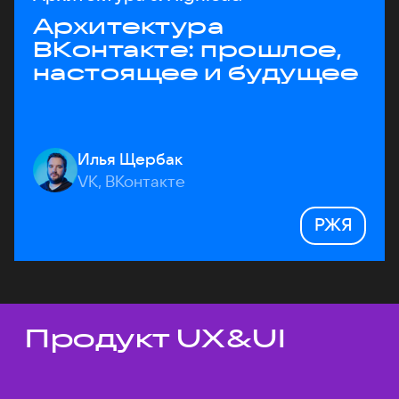
Архитектура
ВКонтакте: прошлое,
настоящее и будущее
Илья Щербак
VK, ВКонтакте
РЖЯ
Продукт UX&UI
Темы докладов