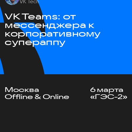
VK Tech
VK Teams: от
мессенджера к
корпоративному
супераппу
Москва
6 марта
Offline & Online
«ГЭС-2»