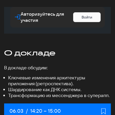
Авторизуйтесь для
Войти
участия
О докладе
В докладе обсудим:
Ключевые изменения архитектуры
приложения (ретроспектива).
Шардирование как ДНК системы.
Трансформацию из мессенджера в суперапп.
Дата:
06.03
/
Начало:
14:20
–
Конец:
15:00