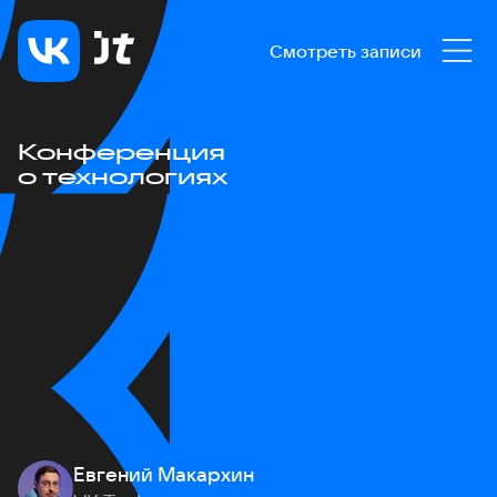
Смотреть записи
Конференция
о технологиях
Евгений Макархин