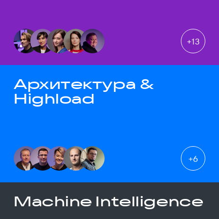
+
13
Архитектура &
Highload
+
6
Machine Intelligence