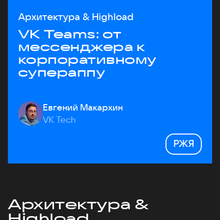
Архитектура & Highload
VK Teams: от
мессенджера к
корпоративному
супераппу
Евгений Макархин
VK Tech
РЖЯ
Архитектура &
Highload