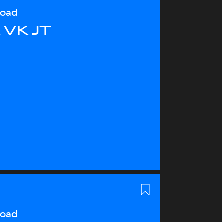
load
 VK JT
load