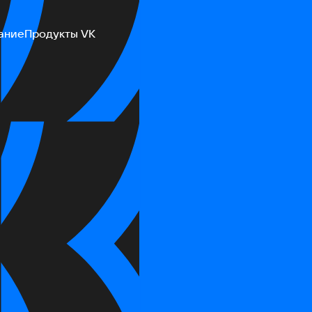
ание
Продукты VK