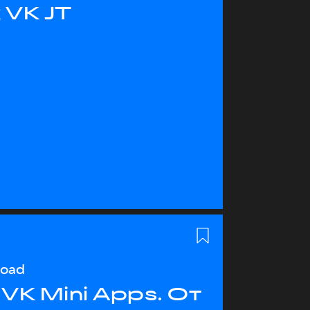
 VK JT
load
VK Mini Apps. От