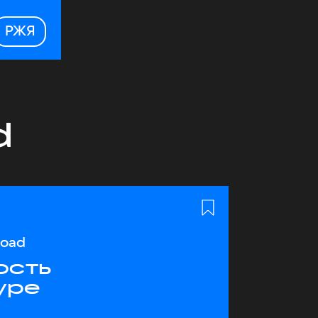
РЖЯ
d
load
ость
уре