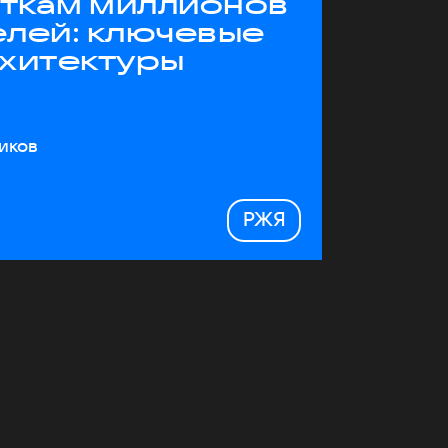
яткам миллионов
елей: ключевые
рхитектуры
иков
РЖЯ