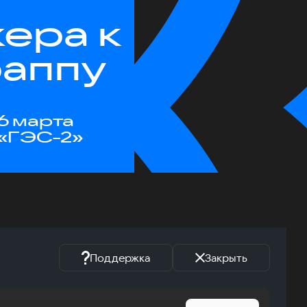
ера к
раппу
6 марта
«ГЭС-2»
Поддержка
Закрыть