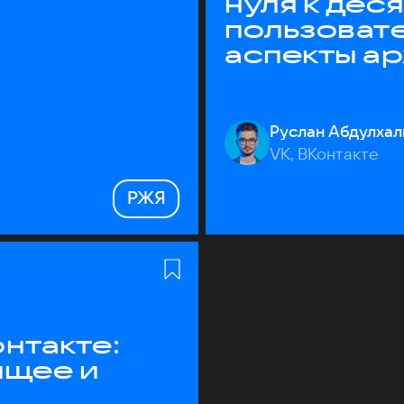
нуля к дес
пользоват
аспекты а
Руслан Абдулхал
VK, ВКонтакте
РЖЯ
нтакте:
ящее и