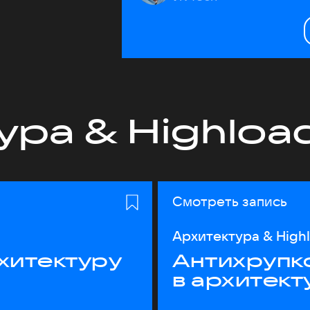
ура & Highloa
Смотреть запись
Архитектура & High
хитектуру
Антихрупк
в архитект