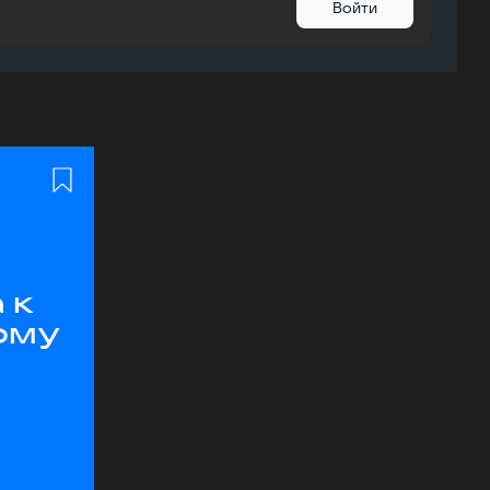
Войти
 к
ому