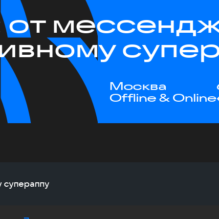
: от мессендж
ивному супе
Москва
Offline & Online
у супераппу