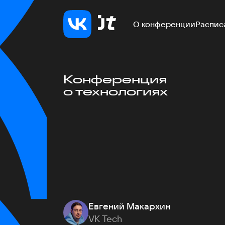
О конференции
Распис
Конференция
о технологиях
Евгений Макархин
VK Tech