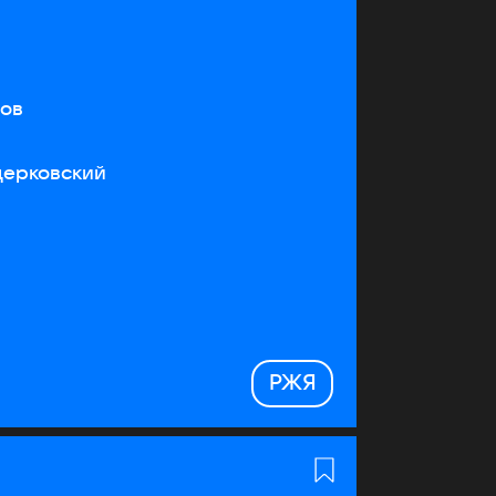
тов
церковский
РЖЯ