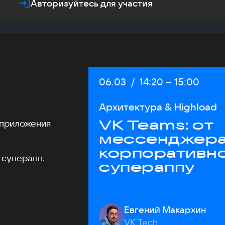
Авторизуйтесь для участия
Дата:
06.03
/
Начало:
14:20
–
Конец:
15:00
Архитектура & Highload
VK Teams: от
 приложения
мессенджера
корпоративн
 суперапп.
супераппу
Евгений Макархин
VK Tech