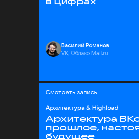
в цифрах
Василий Романов
VK, Облако Mail.ru
Смотреть запись
Архитектура & Highload
Архитектура ВКо
прошлое, насто
будущее