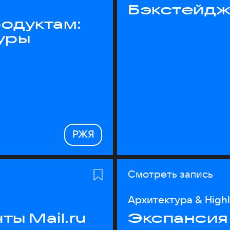
Бэкстейдж
одуктам:
уры
РЖЯ
Смотреть запись
Архитектура & High
ы Mail.ru
Экспансия 