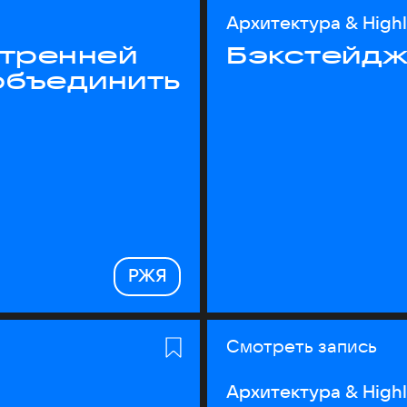
Архитектура & High
утренней
Бэкстейдж
объединить
РЖЯ
Смотреть запись
Архитектура & High