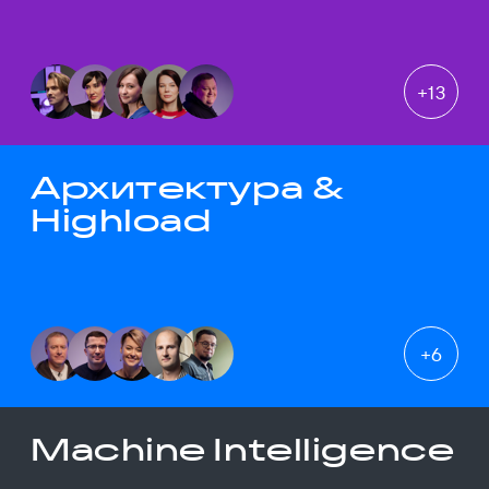
+
13
Архитектура &
Highload
+
6
Machine Intelligence