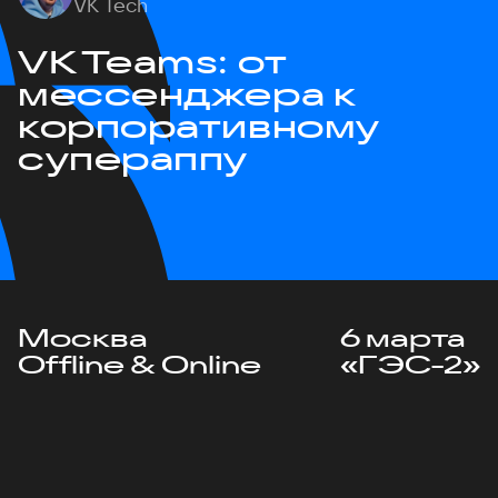
VK Tech
VK Teams: от
мессенджера к
корпоративному
супераппу
Москва
6 марта
Offline & Online
«ГЭС-2»