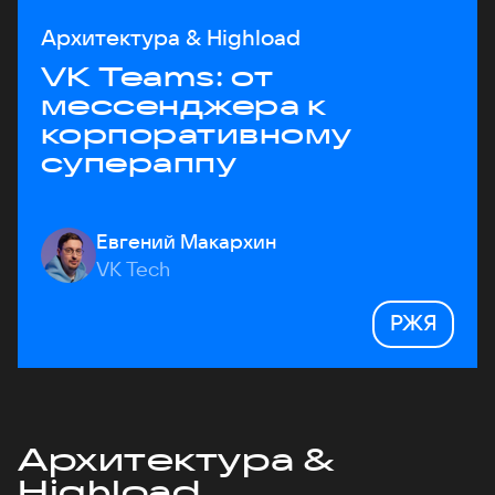
Архитектура & Highload
VK Teams: от
мессенджера к
корпоративному
супераппу
Евгений Макархин
VK Tech
РЖЯ
Архитектура &
Highload