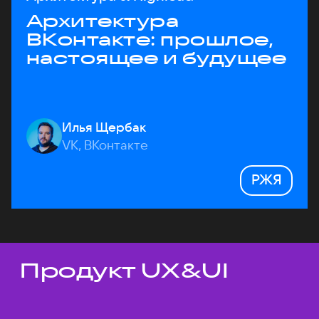
Архитектура
ВКонтакте: прошлое,
настоящее и будущее
Илья Щербак
VK, ВКонтакте
РЖЯ
Продукт UX&UI
Темы докладов