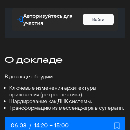
Авторизуйтесь для
Войти
участия
О докладе
В докладе обсудим:
Ключевые изменения архитектуры
приложения (ретроспектива).
Шардирование как ДНК системы.
Трансформацию из мессенджера в суперапп.
Дата:
06.03
/
Начало:
14:20
–
Конец:
15:00