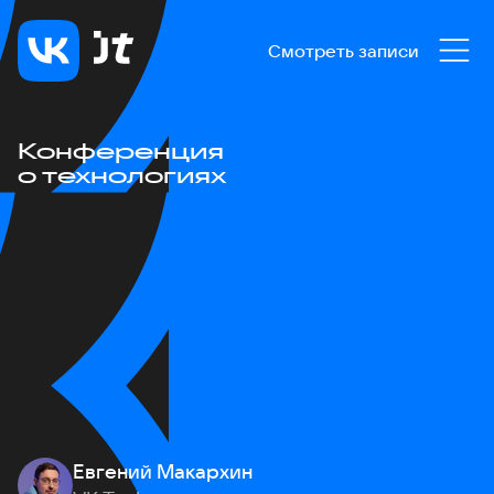
Смотреть записи
Конференция
о технологиях
Евгений Макархин