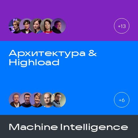
+
13
Архитектура &
Highload
+
6
Machine Intelligence