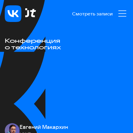
Смотреть записи
Конференция
о технологиях
Евгений Макархин