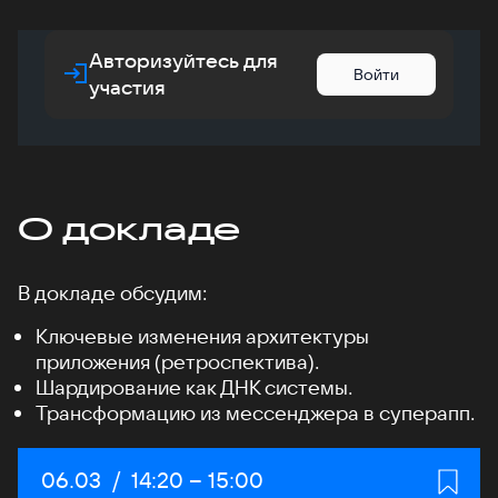
Авторизуйтесь для
Войти
участия
О докладе
В докладе обсудим:
Ключевые изменения архитектуры
приложения (ретроспектива).
Шардирование как ДНК системы.
Трансформацию из мессенджера в суперапп.
Дата:
06.03
/
Начало:
14:20
–
Конец:
15:00