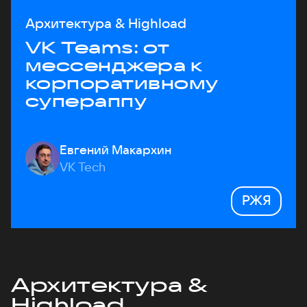
Архитектура & Highload
VK Teams: от
мессенджера к
корпоративному
супераппу
Евгений Макархин
VK Tech
РЖЯ
Архитектура &
Highload