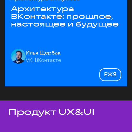
Архитектура
ВКонтакте: прошлое,
настоящее и будущее
Илья Щербак
VK, ВКонтакте
РЖЯ
Продукт UX&UI
Темы докладов