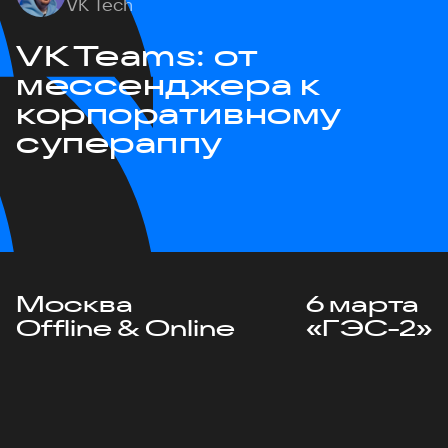
VK Tech
VK Teams: от
мессенджера к
корпоративному
супераппу
Москва
6 марта
Offline & Online
«ГЭС-2»