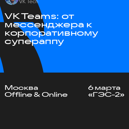
VK Tech
VK Teams: от
мессенджера к
корпоративному
супераппу
Москва
6 марта
Offline & Online
«ГЭС-2»