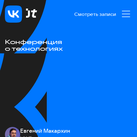
Смотреть записи
Конференция
о технологиях
Евгений Макархин