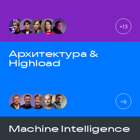
+
13
Архитектура &
Highload
+
6
Machine Intelligence