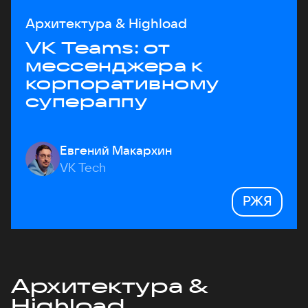
Архитектура & Highload
VK Teams: от
мессенджера к
корпоративному
супераппу
Евгений Макархин
VK Tech
РЖЯ
Архитектура &
Highload