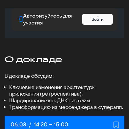
Авторизуйтесь для
Войти
участия
О докладе
В докладе обсудим:
Ключевые изменения архитектуры
приложения (ретроспектива).
Шардирование как ДНК системы.
Трансформацию из мессенджера в суперапп.
Дата:
06.03
/
Начало:
14:20
–
Конец:
15:00