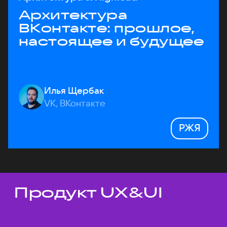
Архитектура
ВКонтакте: прошлое,
настоящее и будущее
Илья Щербак
VK, ВКонтакте
РЖЯ
Продукт UX&UI
Темы докладов