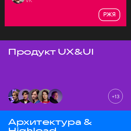
VK
РЖЯ
Продукт UX&UI
Темы докладов
+
13
Архитектура &
Highload