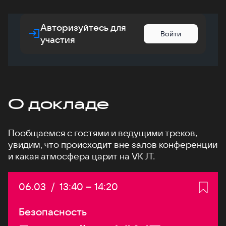
Авторизуйтесь для
Войти
участия
О докладе
Пообщаемся с гостями и ведущими треков,
увидим, что происходит вне залов конференции
и какая атмосфера царит на VK JT.
Дата:
06.03
/
Начало:
13:40
–
Конец:
14:20
Безопасность