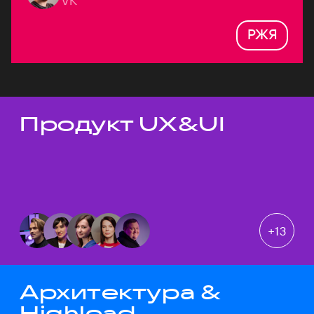
VK
РЖЯ
Продукт UX&UI
Темы докладов
+
13
Архитектура &
Highload