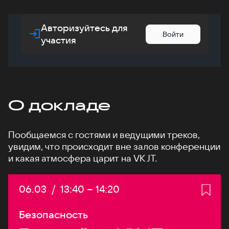
Авторизуйтесь для
Войти
участия
О докладе
Пообщаемся с гостями и ведущими треков,
увидим, что происходит вне залов конференции
и какая атмосфера царит на VK JT.
Дата:
06.03
/
Начало:
13:40
–
Конец:
14:20
Безопасность