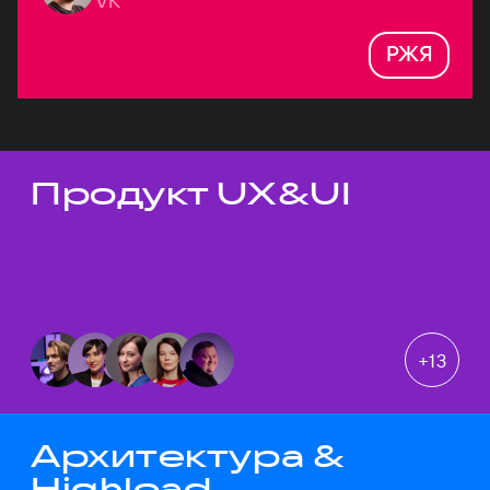
VK
РЖЯ
Продукт UX&UI
Темы докладов
+
13
Архитектура &
Highload