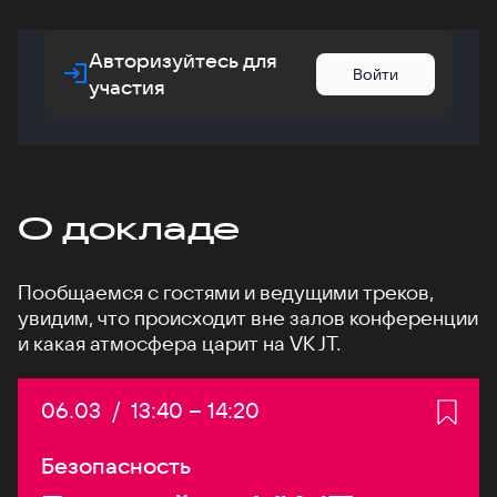
Авторизуйтесь для
Войти
участия
О докладе
Пообщаемся с гостями и ведущими треков,
увидим, что происходит вне залов конференции
и какая атмосфера царит на VK JT.
Дата:
06.03
/
Начало:
13:40
–
Конец:
14:20
Безопасность