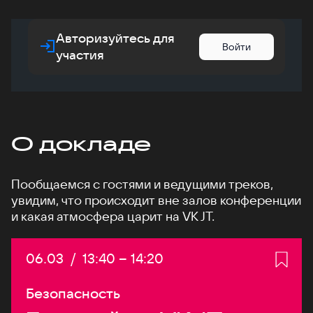
Авторизуйтесь для
Войти
участия
О докладе
Пообщаемся с гостями и ведущими треков,
увидим, что происходит вне залов конференции
и какая атмосфера царит на VK JT.
Дата:
06.03
/
Начало:
13:40
–
Конец:
14:20
Безопасность