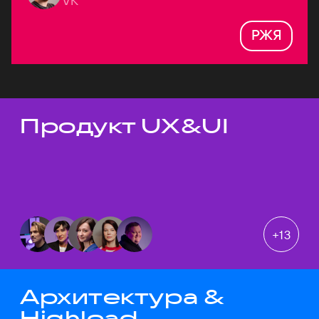
VK
РЖЯ
Продукт UX&UI
Темы докладов
+
13
Архитектура &
Highload