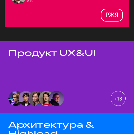
VK
РЖЯ
Продукт UX&UI
Темы докладов
+
13
Архитектура &
Highload