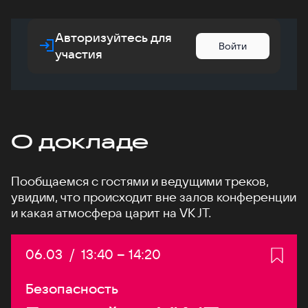
Авторизуйтесь для
Войти
участия
О докладе
Пообщаемся с гостями и ведущими треков,
увидим, что происходит вне залов конференции
и какая атмосфера царит на VK JT.
Дата:
06.03
/
Начало:
13:40
–
Конец:
14:20
Безопасность