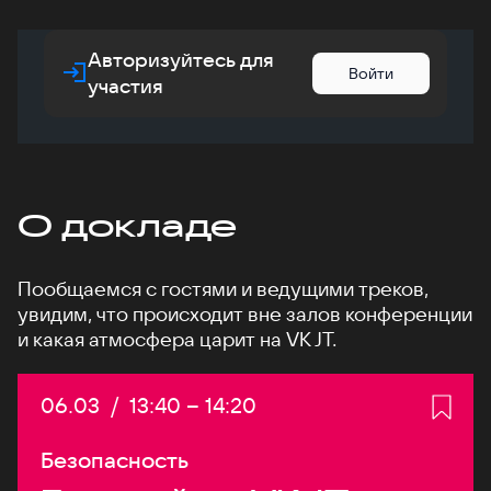
Авторизуйтесь для
Войти
участия
О докладе
Пообщаемся с гостями и ведущими треков,
увидим, что происходит вне залов конференции
и какая атмосфера царит на VK JT.
Дата:
06.03
/
Начало:
13:40
–
Конец:
14:20
Безопасность