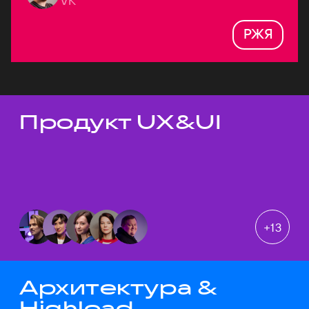
VK
РЖЯ
Продукт UX&UI
Темы докладов
+
13
Архитектура &
Highload