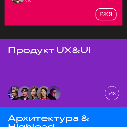
VK
РЖЯ
Продукт UX&UI
Темы докладов
+
13
Архитектура &
Highload