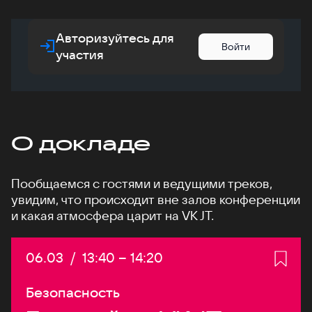
Авторизуйтесь для
Войти
участия
О докладе
Пообщаемся с гостями и ведущими треков,
увидим, что происходит вне залов конференции
и какая атмосфера царит на VK JT.
Дата:
06.03
/
Начало:
13:40
–
Конец:
14:20
Безопасность