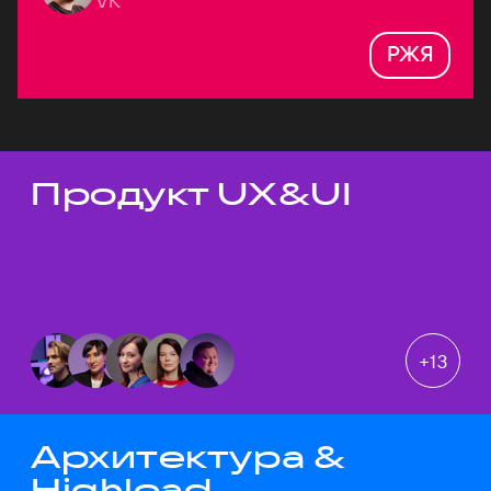
VK
РЖЯ
Продукт UX&UI
Темы докладов
+
13
Архитектура &
Highload