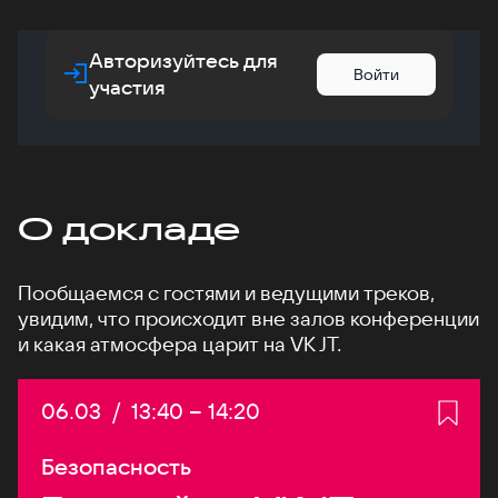
Авторизуйтесь для
Войти
участия
О докладе
Пообщаемся с гостями и ведущими треков,
увидим, что происходит вне залов конференции
и какая атмосфера царит на VK JT.
Дата:
06.03
/
Начало:
13:40
–
Конец:
14:20
Безопасность