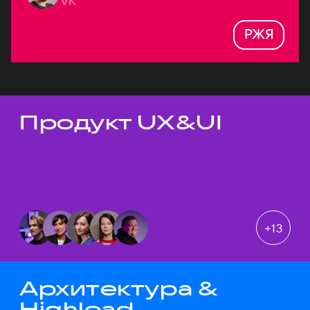
VK
РЖЯ
Продукт UX&UI
Темы докладов
+
13
Архитектура &
Highload