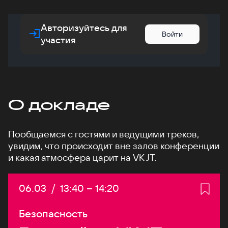
Авторизуйтесь для
Войти
участия
О докладе
Пообщаемся с гостями и ведущими треков,
увидим, что происходит вне залов конференции
и какая атмосфера царит на VK JT.
Дата:
06.03
/
Начало:
13:40
–
Конец:
14:20
Безопасность