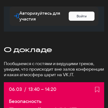
Авторизуйтесь для
Войти
участия
О докладе
Пообщаемся с гостями и ведущими треков,
увидим, что происходит вне залов конференции
и какая атмосфера царит на VK JT.
Дата:
06.03
/
Начало:
13:40
–
Конец:
14:20
Безопасность