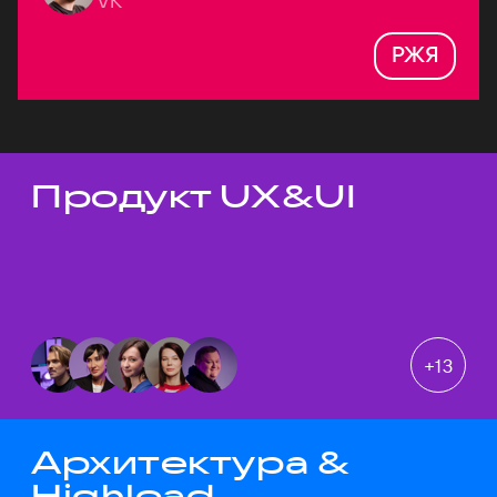
VK
РЖЯ
Продукт UX&UI
Темы докладов
+
13
Архитектура &
Highload