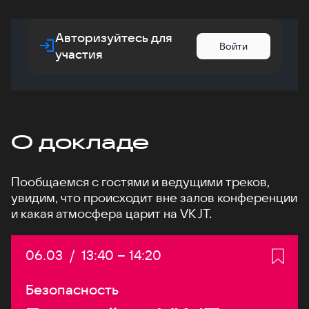
Авторизуйтесь для
Войти
участия
О докладе
Пообщаемся с гостями и ведущими треков,
увидим, что происходит вне залов конференции
и какая атмосфера царит на VK JT.
Дата:
06.03
/
Начало:
13:40
–
Конец:
14:20
Безопасность