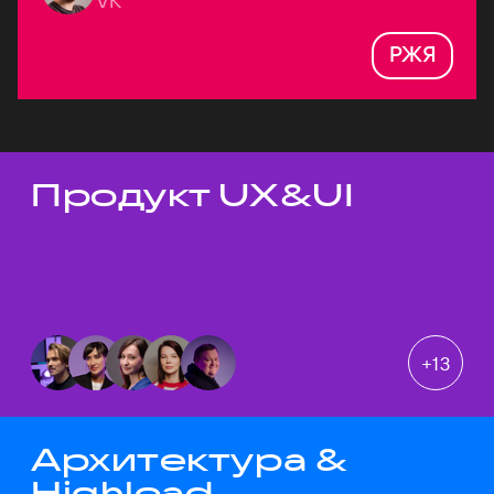
VK
РЖЯ
Продукт UX&UI
Темы докладов
+
13
Архитектура &
Highload