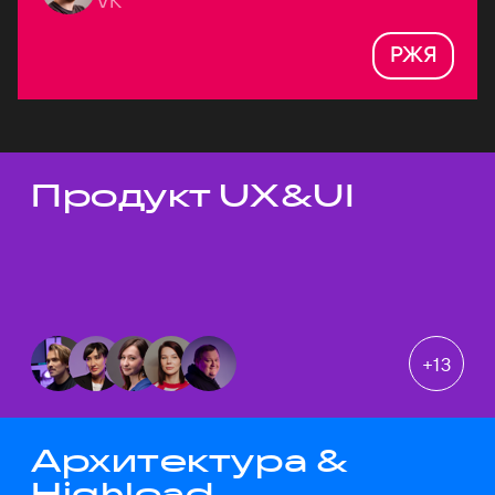
VK
РЖЯ
Продукт UX&UI
Темы докладов
+
13
Архитектура &
Highload