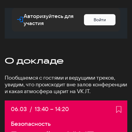
Авторизуйтесь для
Войти
участия
О докладе
Пообщаемся с гостями и ведущими треков,
увидим, что происходит вне залов конференции
и какая атмосфера царит на VK JT.
Дата:
06.03
/
Начало:
13:40
–
Конец:
14:20
Безопасность