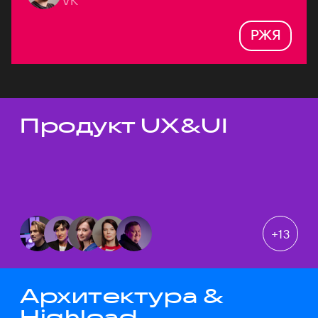
VK
РЖЯ
Продукт UX&UI
Темы докладов
+
13
Архитектура &
Highload