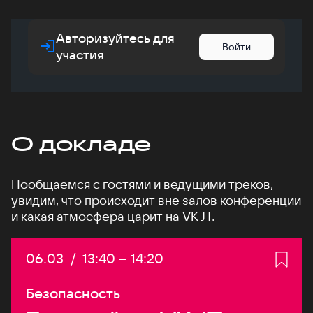
Авторизуйтесь для
Войти
участия
О докладе
Пообщаемся с гостями и ведущими треков,
увидим, что происходит вне залов конференции
и какая атмосфера царит на VK JT.
Дата:
06.03
/
Начало:
13:40
–
Конец:
14:20
Безопасность