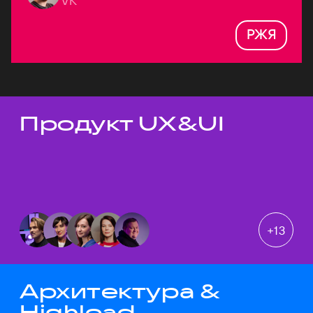
VK
РЖЯ
Продукт UX&UI
Темы докладов
+
13
Архитектура &
Highload