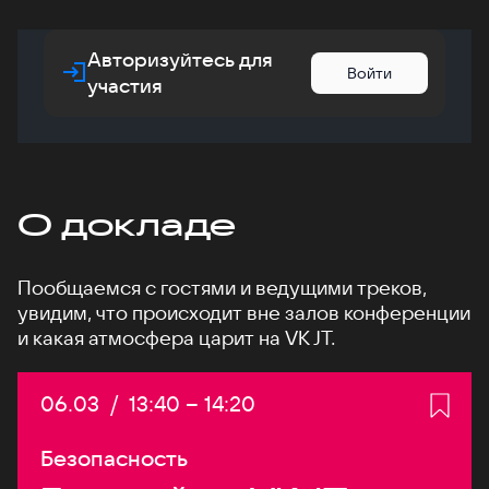
Авторизуйтесь для
Войти
участия
О докладе
Пообщаемся с гостями и ведущими треков,
увидим, что происходит вне залов конференции
и какая атмосфера царит на VK JT.
Дата:
06.03
/
Начало:
13:40
–
Конец:
14:20
Безопасность