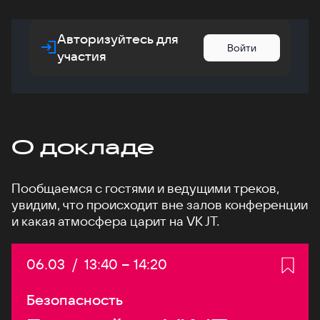
Авторизуйтесь для
Войти
участия
О докладе
Пообщаемся с гостями и ведущими треков,
увидим, что происходит вне залов конференции
и какая атмосфера царит на VK JT.
Дата:
06.03
/
Начало:
13:40
–
Конец:
14:20
Безопасность