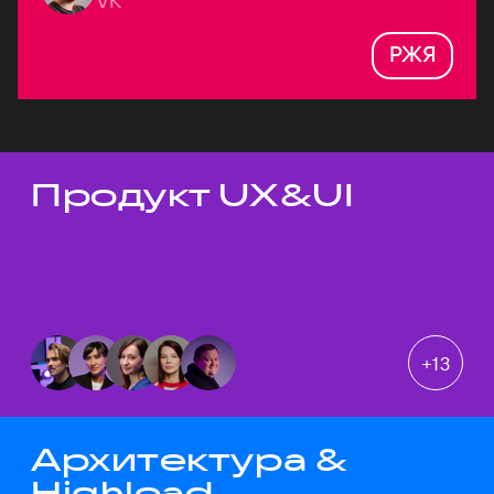
VK
РЖЯ
Продукт UX&UI
Темы докладов
+
13
Архитектура &
Highload