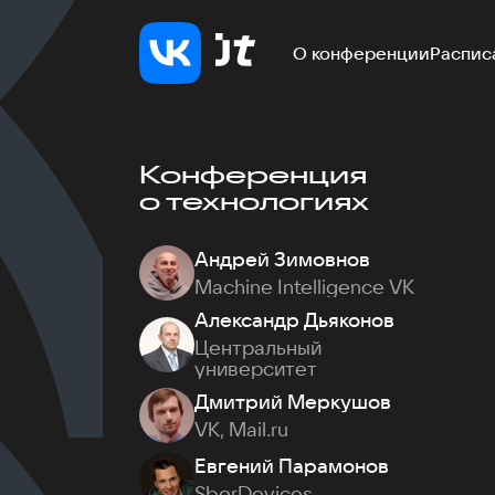
О конференции
Распис
Конференция
о технологиях
Андрей Зимовнов
Machine Intelligence VK
Александр Дьяконов
Центральный
университет
Дмитрий Меркушов
VK, Mail.ru
Евгений Парамонов
SberDevices