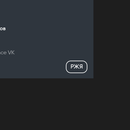
ов
nce VK
РЖЯ