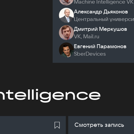
Machine Intelligence VK
Александр Дьяконов
Центральный универси
Дмитрий Меркушов
VK, Mail.ru
Евгений Парамонов
SberDevices
ntelligence
Смотреть запись