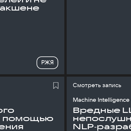
дакшене
РЖЯ
Смотреть запись
Machine Intelligence
ого
Вредные L
с помощью
непослуш
ения
NLP‑разраб