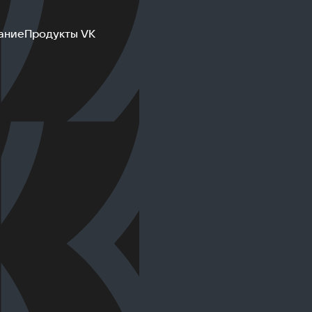
ание
Продукты VK