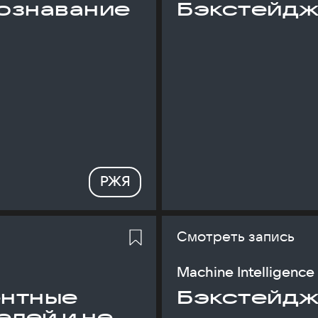
ознавание
Бэкстейдж
РЖЯ
Смотреть запись
Machine Intelligence
ентные
Бэкстейдж
елей и не