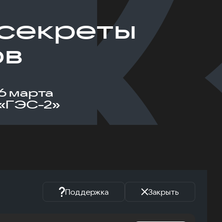
: секреты
ов
6 марта
«ГЭС-2»
Поддержка
Закрыть