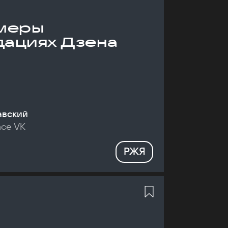
меры
дациях Дзена
авский
nce VK
РЖЯ