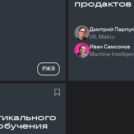
продактов
Дмитрий Парпул
VK, Mail.ru
Иван Самсонов
Machine Intellige
РЖЯ
икального
обучения