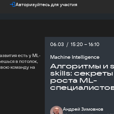
Авторизуйтесь для участия
Дата:
06.03
/
Начало:
15:20
–
Конец:
16:10
азвития есть у ML-
Machine Intelligence
аешься в потолок,
Алгоритмы и s
свою команду на
skills: секреты
роста ML-
специалисто
Андрей Зимовнов