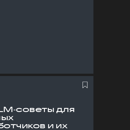
LM‑советы для
ных
отчиков и их