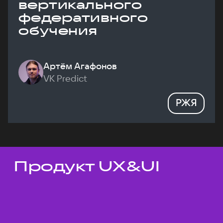
вертикального
федеративного
обучения
Артём Агафонов
VK Predict
РЖЯ
Продукт UX&UI
Темы докладов