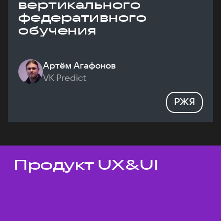
вертикального
федеративного
обучения
Артём Агафонов
VK Predict
РЖЯ
Продукт UX&UI
Темы докладов