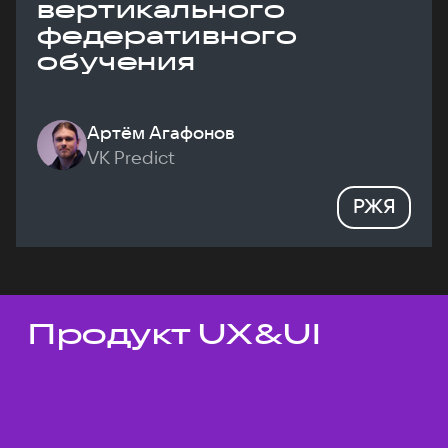
вертикального
федеративного
обучения
Артём Агафонов
VK Predict
РЖЯ
Продукт UX&UI
Темы докладов