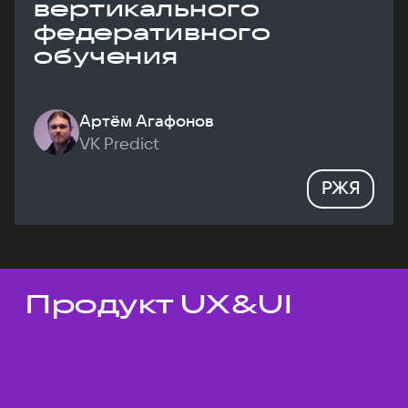
вертикального
федеративного
обучения
Артём Агафонов
VK Predict
РЖЯ
Продукт UX&UI
Темы докладов