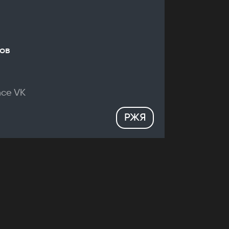
ов
nce VK
РЖЯ