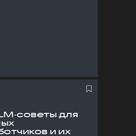
LM‑советы для
ных
отчиков и их