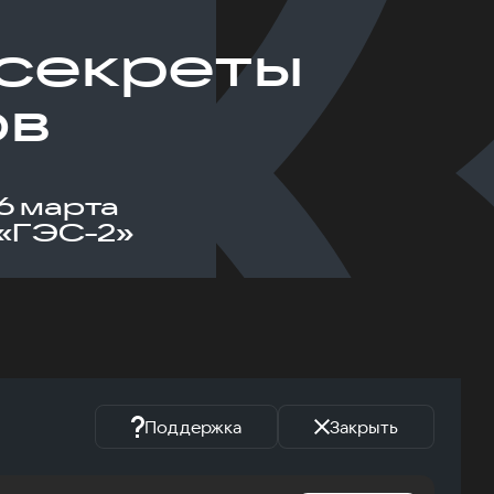
: секреты
ов
6 марта
«ГЭС-2»
Поддержка
Закрыть