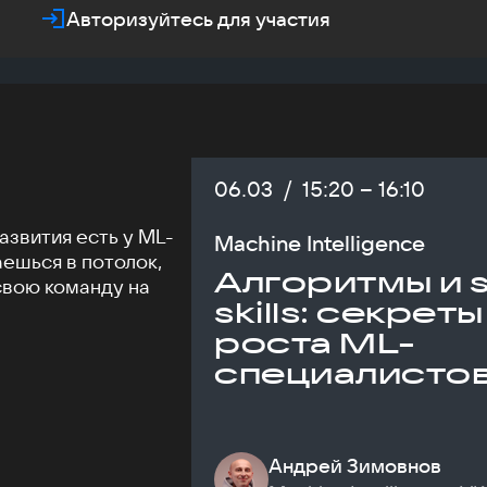
Авторизуйтесь для участия
Дата:
06.03
/
Начало:
15:20
–
Конец:
16:10
азвития есть у ML-
Machine Intelligence
аешься в потолок,
Алгоритмы и s
свою команду на
skills: секреты
роста ML-
специалисто
Андрей Зимовнов