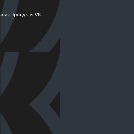
ание
Продукты VK