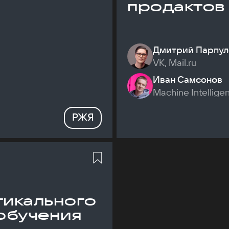
продактов
Дмитрий Парпул
VK, Mail.ru
Иван Самсонов
Machine Intellige
РЖЯ
икального
обучения