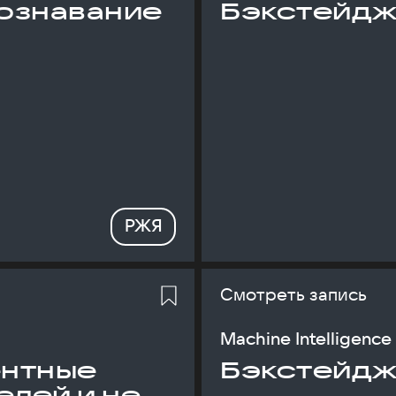
ознавание
Бэкстейдж
РЖЯ
Смотреть запись
Machine Intelligence
ентные
Бэкстейдж
елей и не