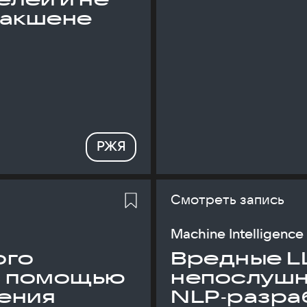
дакшене
РЖЯ
Смотреть запись
Machine Intelligence
ого
Вредные L
с помощью
непослуш
ения
NLP‑разраб