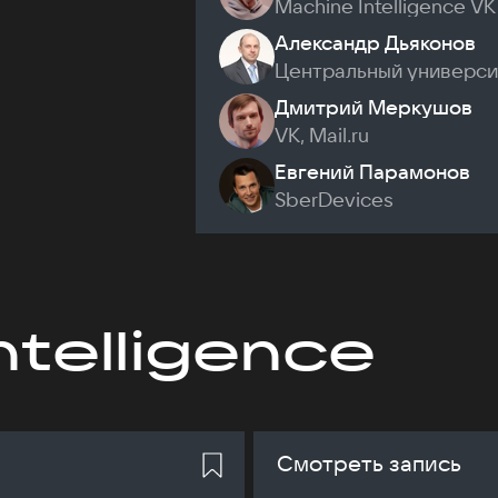
Machine Intelligence VK
Александр Дьяконов
Центральный универси
Дмитрий Меркушов
VK, Mail.ru
Евгений Парамонов
SberDevices
ntelligence
Смотреть запись