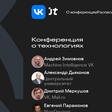
О конференции
Распис
Конференция
о технологиях
Андрей Зимовнов
Machine Intelligence VK
Александр Дьяконов
Центральный
университет
Дмитрий Меркушов
VK, Mail.ru
Евгений Парамонов
SberDevices