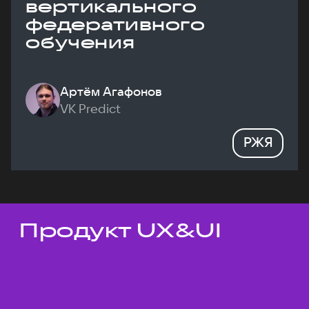
вертикального
федеративного
обучения
Артём Агафонов
VK Predict
РЖЯ
Продукт UX&UI
Темы докладов