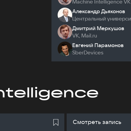
Machine Intelligence VK
Александр Дьяконов
Центральный универси
Дмитрий Меркушов
VK, Mail.ru
Евгений Парамонов
SberDevices
ntelligence
Смотреть запись