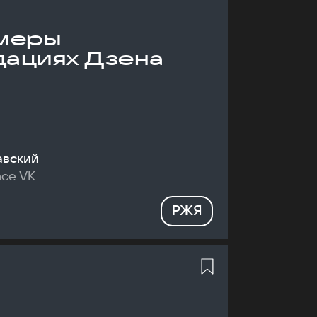
меры
дациях Дзена
авский
nce VK
РЖЯ