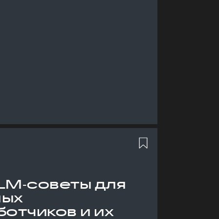
LM‑советы для
ных
отчиков и их