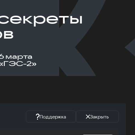
: секреты
ов
6 марта
«ГЭС-2»
Поддержка
Закрыть