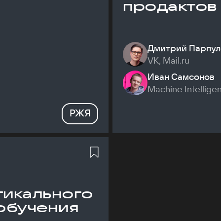
продактов
Дмитрий Парпул
VK, Mail.ru
Иван Самсонов
Machine Intellige
РЖЯ
икального
обучения