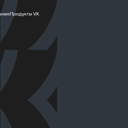
ание
Продукты VK