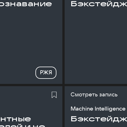
ознавание
Бэкстейдж
РЖЯ
Смотреть запись
Machine Intelligence
ентные
Бэкстейдж
елей и не