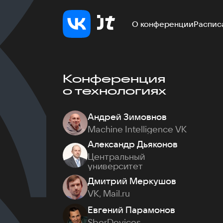
О конференции
Распис
Конференция
о технологиях
Андрей Зимовнов
Machine Intelligence VK
Александр Дьяконов
Центральный
университет
Дмитрий Меркушов
VK, Mail.ru
Евгений Парамонов
SberDevices