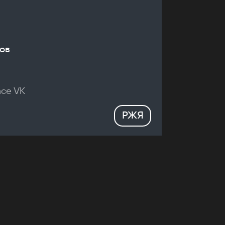
ов
nce VK
РЖЯ