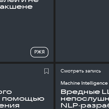
дакшене
РЖЯ
Смотреть запись
Machine Intelligence
ого
Вредные L
с помощью
непослуш
ения
NLP‑разраб