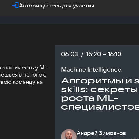
Авторизуйтесь для участия
Дата:
06.03
/
Начало:
15:20
–
Конец:
16:10
азвития есть у ML-
Machine Intelligence
аешься в потолок,
Алгоритмы и s
свою команду на
skills: секреты
роста ML-
специалисто
Андрей Зимовнов