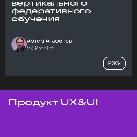
вертикального
федеративного
обучения
Артём Агафонов
VK Predict
РЖЯ
Продукт UX&UI
Темы докладов