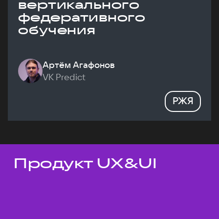
вертикального
федеративного
обучения
Артём Агафонов
VK Predict
РЖЯ
Продукт UX&UI
Темы докладов