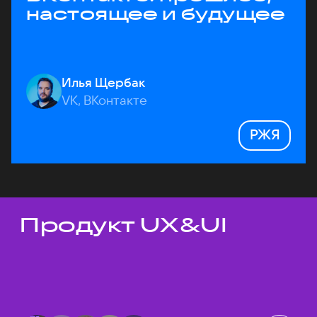
настоящее и будущее
Илья Щербак
VK, ВКонтакте
РЖЯ
Продукт UX&UI
Темы докладов