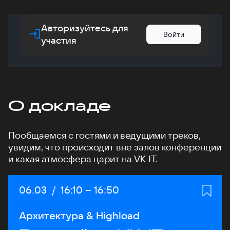
Авторизуйтесь для
Войти
участия
О докладе
Пообщаемся с гостями и ведущими треков,
увидим, что происходит вне залов конференции
и какая атмосфера царит на VK JT.
Дата:
06.03
/
Начало:
16:10
–
Конец:
16:50
Архитектура & Highload