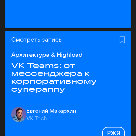
Смотреть запись
Архитектура & Highload
VK Teams: от
мессенджера к
корпоративному
супераппу
Евгений Макархин
VK Tech
РЖЯ