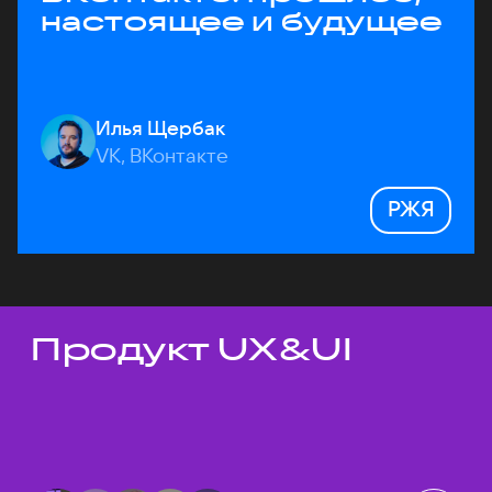
настоящее и будущее
Илья Щербак
VK, ВКонтакте
РЖЯ
Продукт UX&UI
Темы докладов