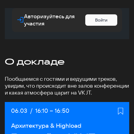
Авторизуйтесь для
Войти
участия
О докладе
Пообщаемся с гостями и ведущими треков,
увидим, что происходит вне залов конференции
и какая атмосфера царит на VK JT.
Дата:
06.03
/
Начало:
16:10
–
Конец:
16:50
Архитектура & Highload