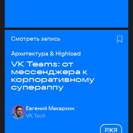
Смотреть запись
Архитектура & Highload
VK Teams: от
мессенджера к
корпоративному
супераппу
Евгений Макархин
VK Tech
РЖЯ