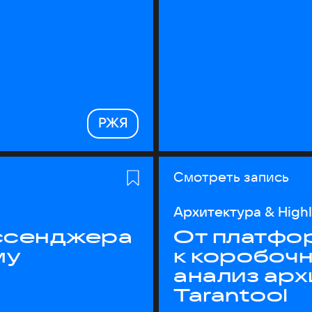
РЖЯ
Смотреть запись
Архитектура & High
ессенджера
От платфо
му
к коробоч
анализ ар
Tarantool