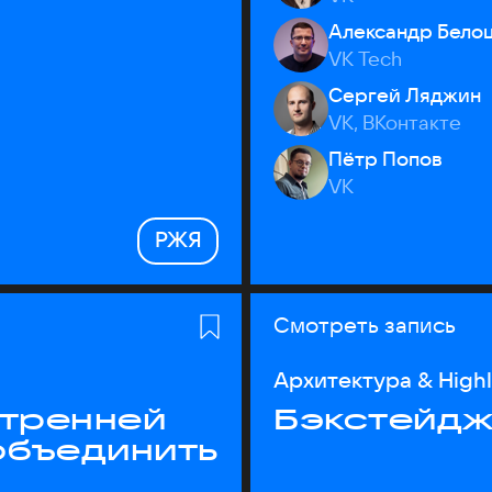
Александр Бело
VK Tech
Сергей Ляджин
VK, ВКонтакте
Пётр Попов
VK
РЖЯ
Смотреть запись
Архитектура & High
утренней
Бэкстейдж
объединить