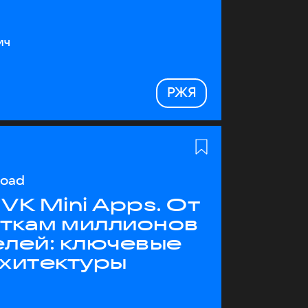
ич
РЖЯ
load
VK Mini Apps. От
яткам миллионов
елей: ключевые
рхитектуры