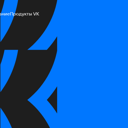
ание
Продукты VK