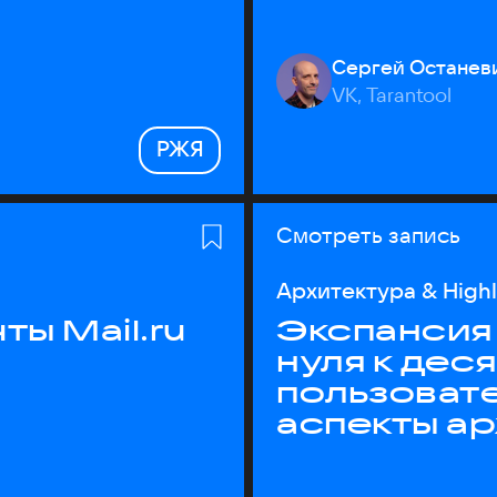
Сергей Останев
VK, Tarantool
РЖЯ
Смотреть запись
Архитектура & High
ы Mail.ru
Экспансия 
нуля к дес
пользоват
аспекты а