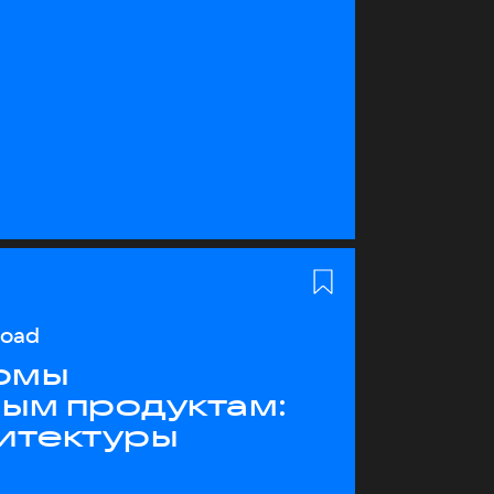
load
рмы
ным продуктам:
хитектуры