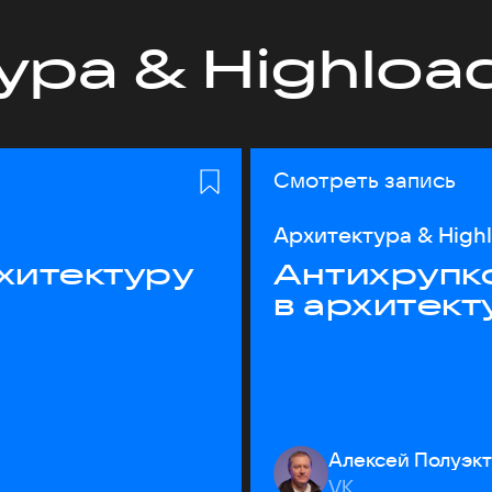
ура & Highloa
Смотреть запись
Архитектура & High
хитектуру
Антихрупк
в архитект
Алексей Полуэк
VK