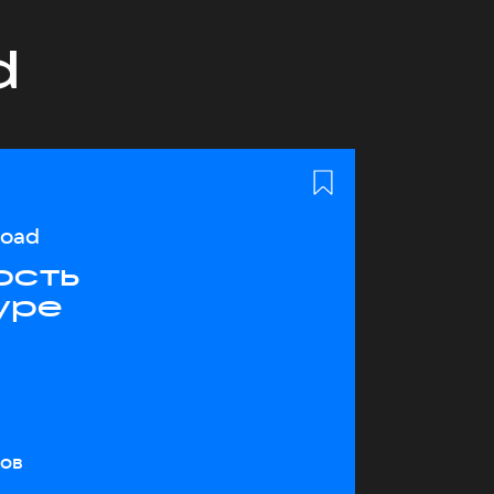
d
load
ость
уре
тов