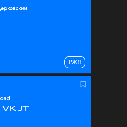
церковский
РЖЯ
load
 VK JT