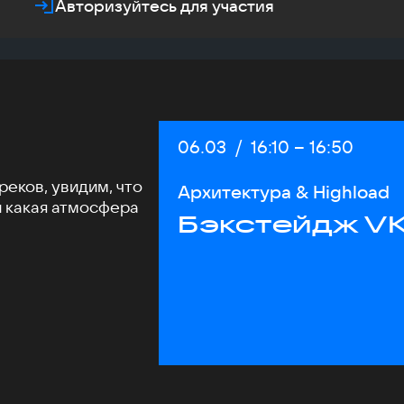
Авторизуйтесь для участия
Дата:
06.03
/
Начало:
16:10
–
Конец:
16:50
еков, увидим, что
Архитектура & Highload
и какая атмосфера
Бэкстейдж VK