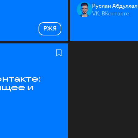
Руслан Абдулхал
VK, ВКонтакте
РЖЯ
нтакте:
ящее и