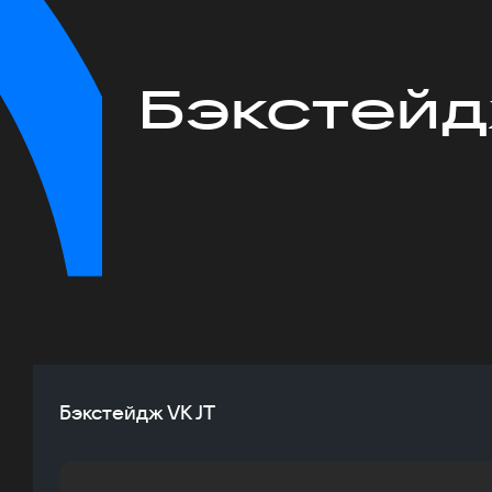
Бэкстейд
Бэкстейдж VK JT