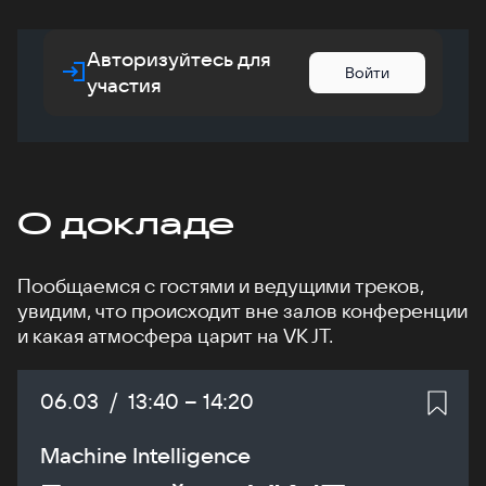
Авторизуйтесь для
Войти
участия
О докладе
Пообщаемся с гостями и ведущими треков,
увидим, что происходит вне залов конференции
и какая атмосфера царит на VK JT.
Дата:
06.03
/
Начало:
13:40
–
Конец:
14:20
Machine Intelligence