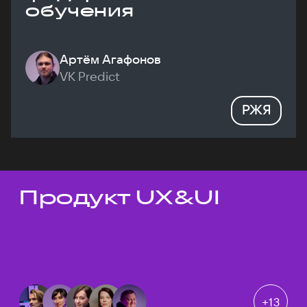
обучения
Артём Агафонов
VK Predict
РЖЯ
Продукт UX&UI
Темы докладов
+
13