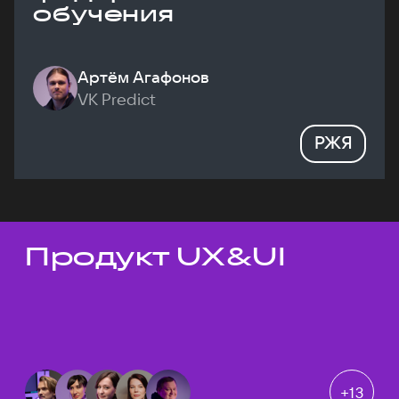
обучения
Артём Агафонов
VK Predict
РЖЯ
Продукт UX&UI
Темы докладов
+
13