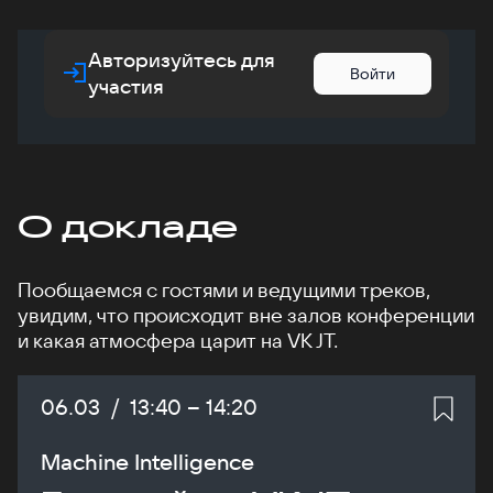
Авторизуйтесь для
Войти
участия
О докладе
Пообщаемся с гостями и ведущими треков,
увидим, что происходит вне залов конференции
и какая атмосфера царит на VK JT.
Дата:
06.03
/
Начало:
13:40
–
Конец:
14:20
Machine Intelligence