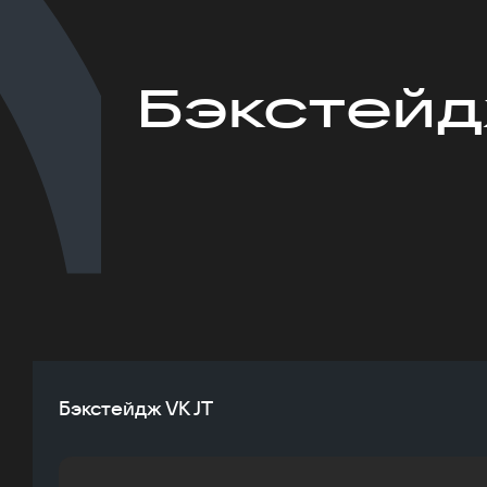
Бэкстейд
Бэкстейдж VK JT