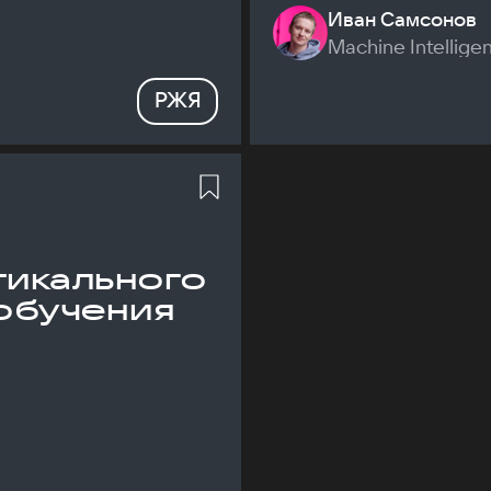
Иван Самсонов
Machine Intellige
РЖЯ
икального
обучения