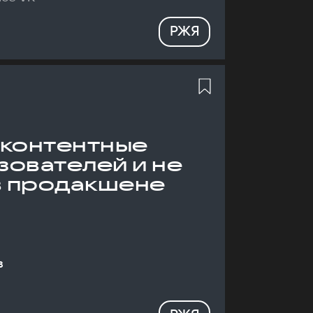
РЖЯ
 контентные
зователей и не
в продакшене
в