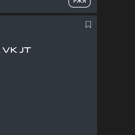
РЖЯ
 VK JT