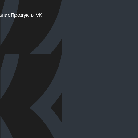
ание
Продукты VK