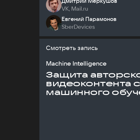
Дмитрий Меркушов
VK, Mail.ru
Евгений Парамонов
SberDevices
Смотреть запись
Machine Intelligence
Защита авторск
видеоконтента 
машинного обуч