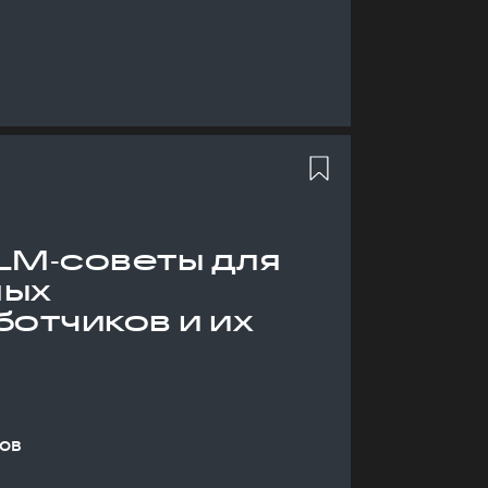
LM‑советы для
ных
отчиков и их
ов