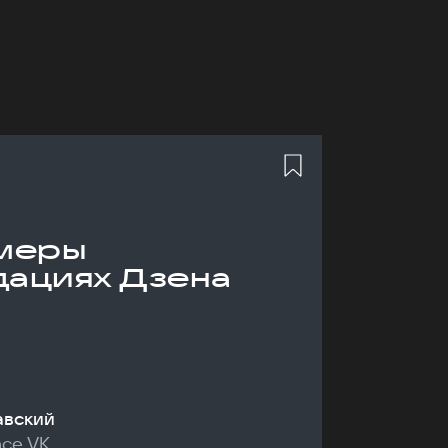
меры
дациях Дзена
авский
nce VK