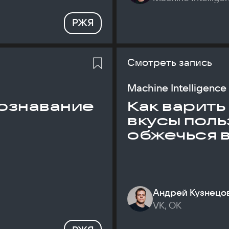
РЖЯ
Смотреть запись
Machine Intelligence
ознавание
Как варить
вкусы поль
обжечься 
Андрей Кузнецо
VK, ОК