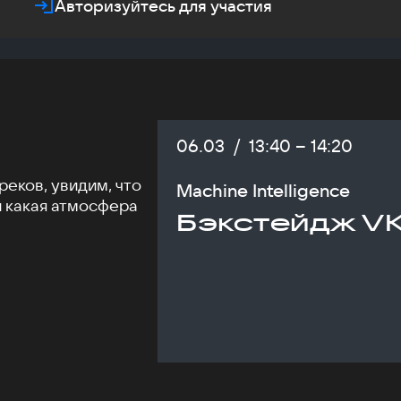
Авторизуйтесь для участия
Дата:
06.03
/
Начало:
13:40
–
Конец:
14:20
еков, увидим, что
Machine Intelligence
и какая атмосфера
Бэкстейдж VK