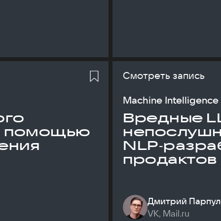
Смотреть запись
Machine Intelligence
ого
Вредные L
с помощью
непослуш
ения
NLP‑разраб
продактов
Дмитрий Парпул
VK, Mail.ru