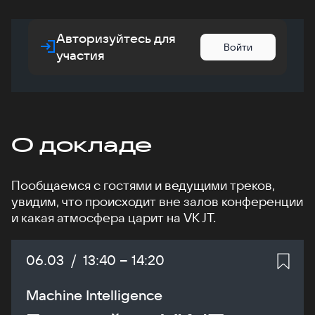
Авторизуйтесь для
Войти
участия
О докладе
Пообщаемся с гостями и ведущими треков,
увидим, что происходит вне залов конференции
и какая атмосфера царит на VK JT.
Дата:
06.03
/
Начало:
13:40
–
Конец:
14:20
Machine Intelligence