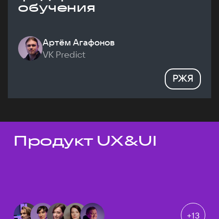
обучения
Артём Агафонов
VK Predict
РЖЯ
Продукт UX&UI
Темы докладов
+
13