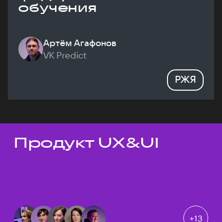
обучения
Артём Агафонов
VK Predict
РЖЯ
Продукт UX&UI
Темы докладов
+
13