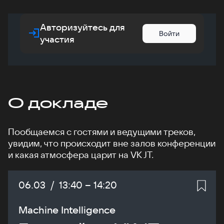
Авторизуйтесь для
Войти
участия
О докладе
Пообщаемся с гостями и ведущими треков,
увидим, что происходит вне залов конференции
и какая атмосфера царит на VK JT.
Дата:
06.03
/
Начало:
13:40
–
Конец:
14:20
Machine Intelligence