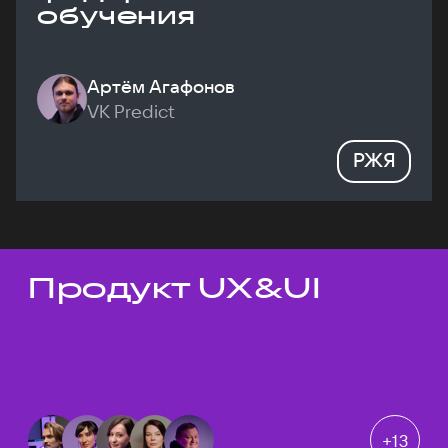
обучения
Артём Агафонов
VK Predict
РЖЯ
Продукт UX&UI
Темы докладов
+
13