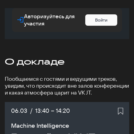
Авторизуйтесь для
Войти
участия
О докладе
Пообщаемся с гостями и ведущими треков,
увидим, что происходит вне залов конференции
и какая атмосфера царит на VK JT.
Дата:
06.03
/
Начало:
13:40
–
Конец:
14:20
Machine Intelligence