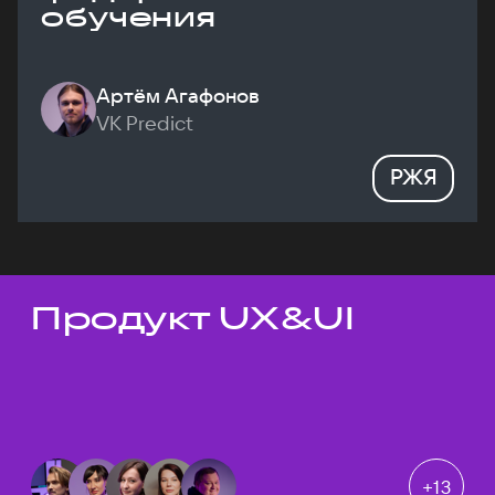
обучения
Артём Агафонов
VK Predict
РЖЯ
Продукт UX&UI
Темы докладов
+
13