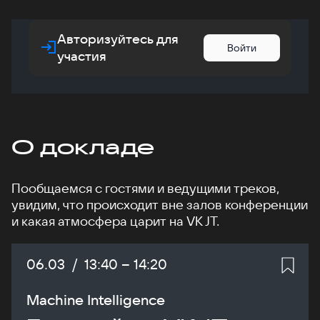
Авторизуйтесь для
Войти
участия
О докладе
Пообщаемся с гостями и ведущими треков,
увидим, что происходит вне залов конференции
и какая атмосфера царит на VK JT.
Дата:
06.03
/
Начало:
13:40
–
Конец:
14:20
Machine Intelligence