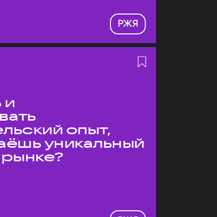
РЖЯ
 и
вать
льский опыт,
даёшь уникальный
 рынке?