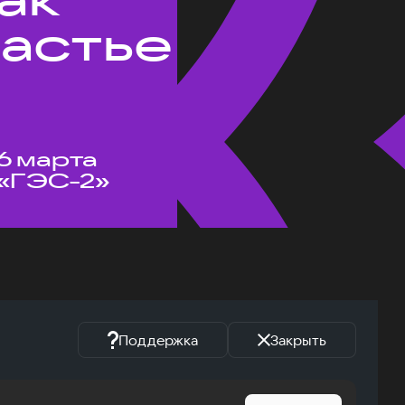
частье
6 марта
«ГЭС-2»
Поддержка
Закрыть