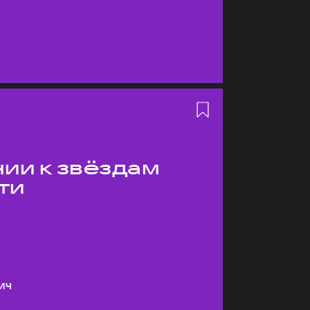
ии к звёздам
ти
ич