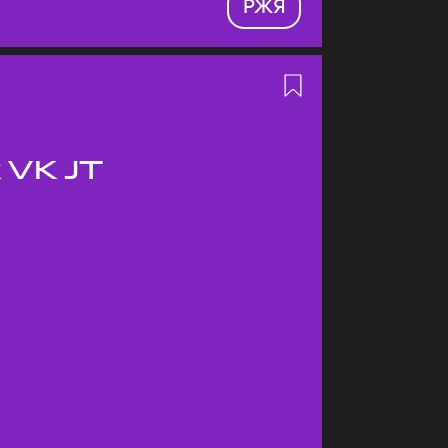
РЖЯ
 VK JT