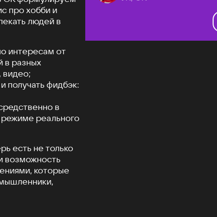
ис про хобби и
лекать людей в
по интересам от
й в разных
 видео;
и получать фидбэк:
средственно в
в режиме реального
рь есть не только
 и возможность
жениями, которые
омышленники,