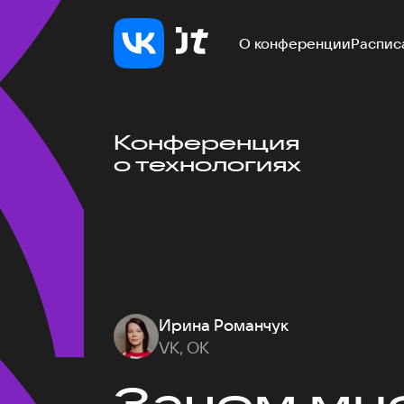
О конференции
Распис
Конференция
о технологиях
Ирина Романчук
VK, ОК
Зачем мне