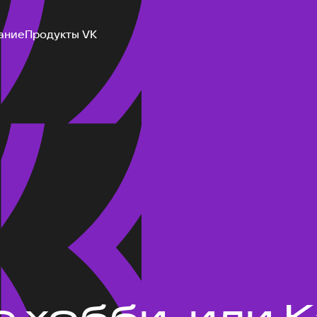
ание
Продукты VK
 хобби, или К