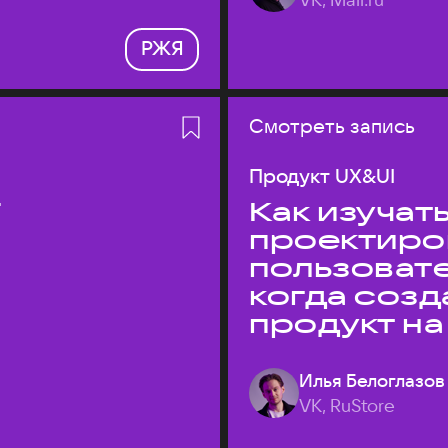
РЖЯ
Смотреть запись
Продукт UX&UI
T
Как изучать
проектиро
пользовате
когда соз
продукт на
Илья Белоглазов
VK, RuStore