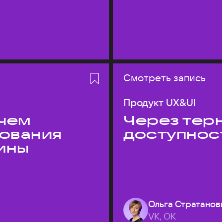
Смотреть запись
Продукт UX&UI
 чем
Через терн
дования
доступнос
ины
Ольга Стратанов
VK, ОК