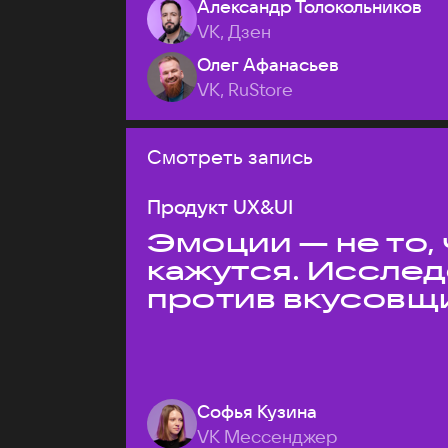
Александр Толокольников
VK, Дзен
Олег Афанасьев
VK, RuStore
Смотреть запись
Продукт UX&UI
Эмоции — не то,
кажутся. Иссле
против вкусовщ
Софья Кузина
VK Мессенджер