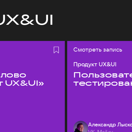
UX&UI
Смотреть запись
Продукт UX&UI
слово
Пользовате
т UX&UI»
тестирова
Александр Лыск
VK, Mail.ru