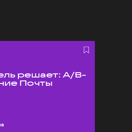
ль решает: A/B-
ние Почты
ов