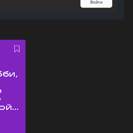
Войти
бби,
ю
е
ой