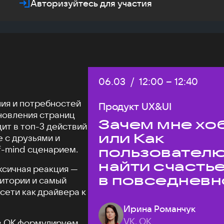
Авторизуйтесь для участия
Дата:
06.03
/
Начало:
12:00
–
Конец:
12:40
ия и потребностей
Продукт UX&UI
новления страниц
Зачем мне хо
ит в топ-3 действий
или Как
е с друзьями и
-mind сценарием.
пользовател
найти счасть
ксичная реакция —
в повседневн
дитории и самый
сети как драйвера к
жизни
Ирина Романчук
VK, ОК
 в ОК формулируем