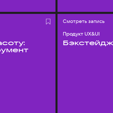
Смотреть запись
Продукт UX&UI
асоту:
Бэкстейдж
румент