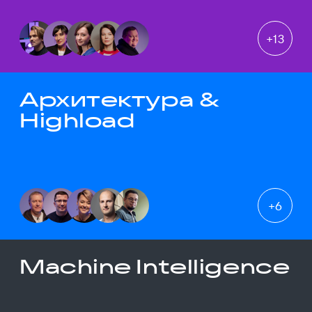
+
13
Архитектура &
Highload
+
6
Machine Intelligence