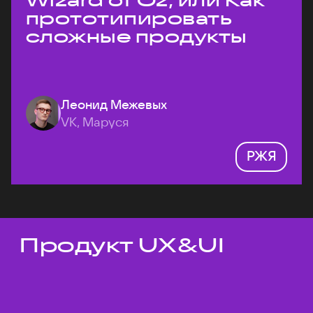
Wizard of Oz, или Как
прототипировать
сложные продукты
Леонид Межевых
VK, Маруся
РЖЯ
Продукт UX&UI
Темы докладов