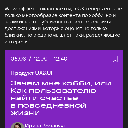
Wow-эффект: оказывается, в ОК теперь есть не
только многообразие контента по хобби, но и
возможность публиковать посты со своими
достижениями, которые оценят не только
близкие, но и единомышленники, разделяющие
интересы!
Дата:
06.03
/
Начало:
12:00
–
Конец:
12:40
Продукт UX&UI
Зачем мне хобби, или
Как пользователю
найти счастье
в повседневной
жизни
Ирина Романчук