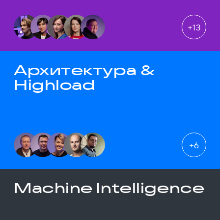
+
13
Архитектура &
Highload
+
6
Machine Intelligence