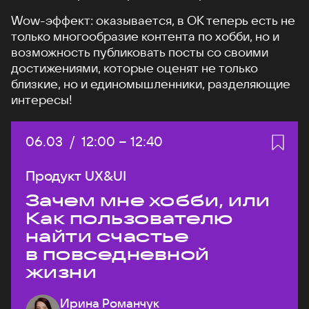
Wow-эффект: оказывается, в ОК теперь есть не
только многообразие контента по хобби, но и
возможность публиковать посты со своими
достижениями, которые оценят не только
близкие, но и единомышленники, разделяющие
интересы!
Дата:
06.03
/
Начало:
12:00
–
Конец:
12:40
Продукт UX&UI
Зачем мне хобби, или
Как пользователю
найти счастье
в повседневной
жизни
Ирина Романчук