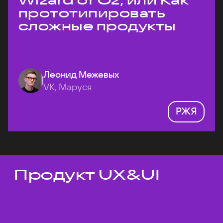
Wizard of Oz, или Как
прототипировать
сложные продукты
Леонид Межевых
VK, Маруся
РЖЯ
Продукт UX&UI
Темы докладов