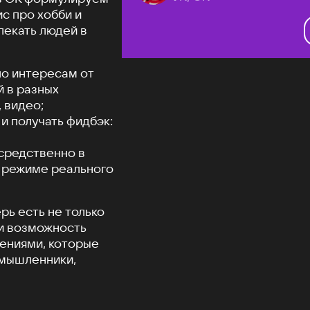
ис про хобби и
лекать людей в
по интересам от
й в разных
 видео;
и получать фидбэк:
средственно в
в режиме реального
рь есть не только
 и возможность
жениями, которые
омышленники,