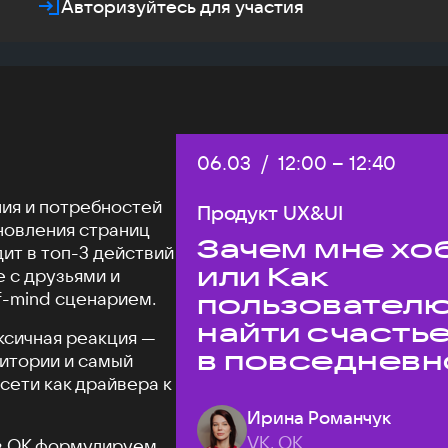
Авторизуйтесь для участия
Дата:
06.03
/
Начало:
12:00
–
Конец:
12:40
ия и потребностей
Продукт UX&UI
новления страниц
Зачем мне хо
ит в топ-3 действий
или Как
е с друзьями и
-mind сценарием.
пользовател
найти счасть
ксичная реакция —
в повседневн
дитории и самый
сети как драйвера к
жизни
Ирина Романчук
VK, ОК
 в ОК формулируем