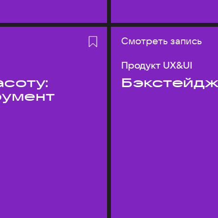
Смотреть запись
Продукт UX&UI
асоту:
Бэкстейдж
румент