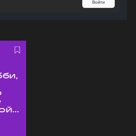
Войти
бби,
ю
е
ой