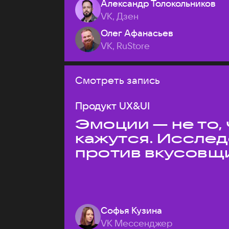
Александр Толокольников
VK, Дзен
Олег Афанасьев
VK, RuStore
Смотреть запись
Продукт UX&UI
Эмоции — не то,
кажутся. Иссле
против вкусовщ
Софья Кузина
VK Мессенджер