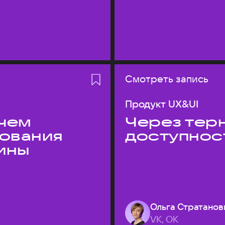
Смотреть запись
Продукт UX&UI
 чем
Через терн
дования
доступнос
ины
Ольга Стратанов
VK, ОК