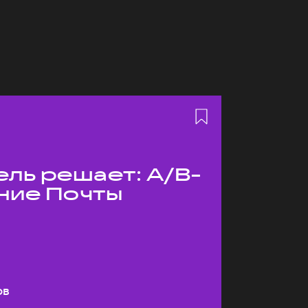
ль решает: A/B-
ние Почты
ов