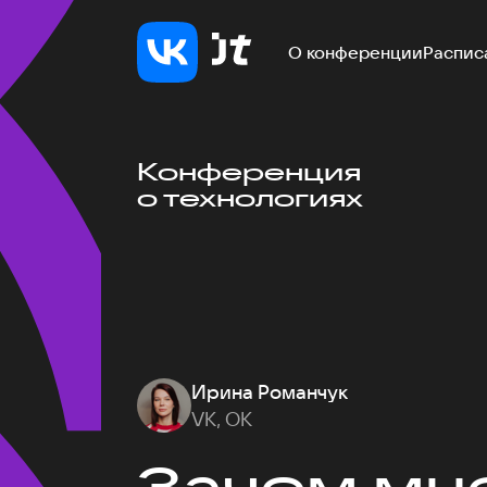
О конференции
Распис
Конференция
о технологиях
Ирина Романчук
VK, ОК
Зачем мне