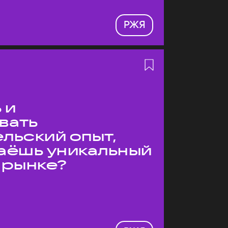
РЖЯ
 и
вать
льский опыт,
даёшь уникальный
 рынке?