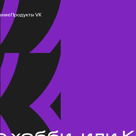
ание
Продукты VK
 хобби, или К