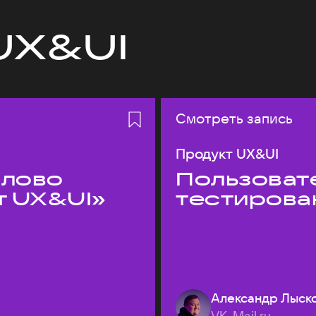
UX&UI
Смотреть запись
Продукт UX&UI
слово
Пользовате
т UX&UI»
тестирова
Александр Лыск
VK, Mail.ru