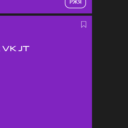
РЖЯ
 VK JT