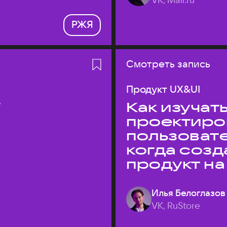
РЖЯ
Смотреть запись
Продукт UX&UI
T
Как изучать
проектиро
пользовате
когда соз
продукт на
Илья Белоглазов
VK, RuStore