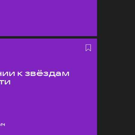
ии к звёздам
ти
ич