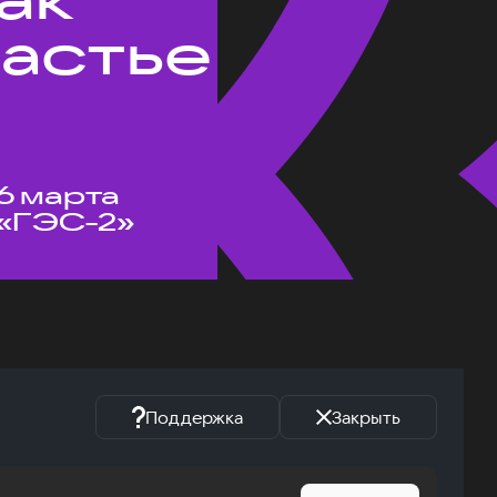
частье
6 марта
«ГЭС-2»
Поддержка
Закрыть