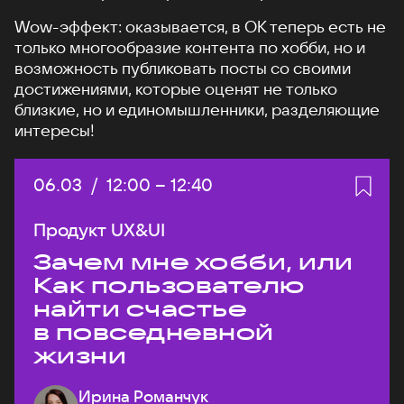
Wow-эффект: оказывается, в ОК теперь есть не
только многообразие контента по хобби, но и
возможность публиковать посты со своими
достижениями, которые оценят не только
близкие, но и единомышленники, разделяющие
интересы!
Дата:
06.03
/
Начало:
12:00
–
Конец:
12:40
Продукт UX&UI
Зачем мне хобби, или
Как пользователю
найти счастье
в повседневной
жизни
Ирина Романчук