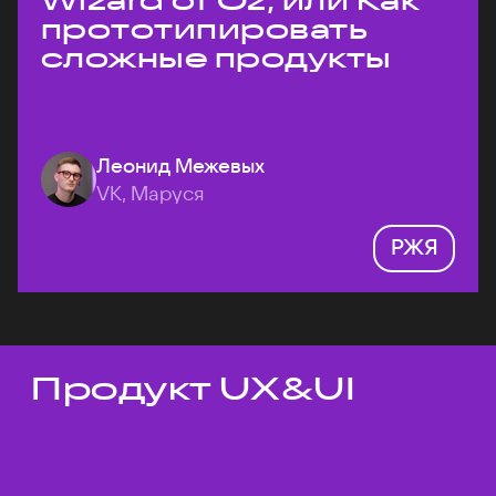
Wizard of Oz, или Как
прототипировать
сложные продукты
Леонид Межевых
VK, Маруся
РЖЯ
Продукт UX&UI
Темы докладов