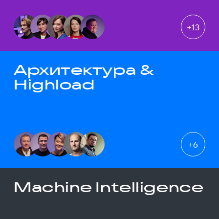
+
13
Архитектура &
Highload
+
6
Machine Intelligence