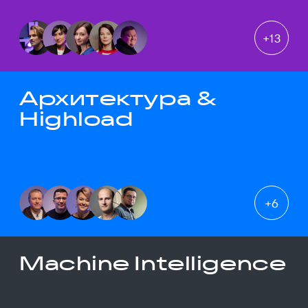
+
13
Архитектура &
Highload
+
6
Machine Intelligence