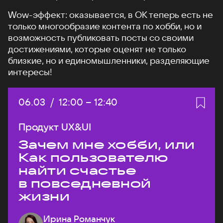
Wow-эффект: оказывается, в ОК теперь есть не
только многообразие контента по хобби, но и
возможность публиковать посты со своими
достижениями, которые оценят не только
близкие, но и единомышленники, разделяющие
интересы!
Дата:
06.03
/
Начало:
12:00
–
Конец:
12:40
Продукт UX&UI
Зачем мне хобби, или
Как пользователю
найти счастье
в повседневной
жизни
Ирина Романчук