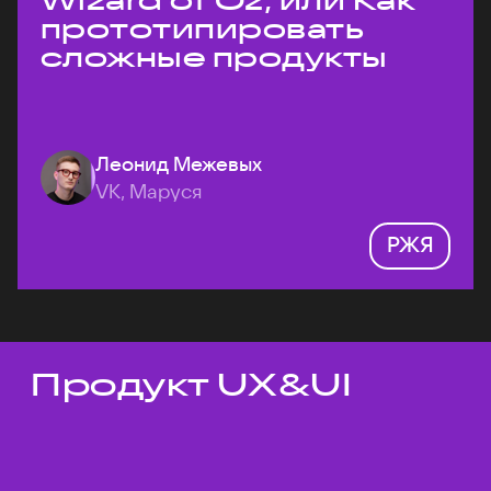
Wizard of Oz, или Как
прототипировать
сложные продукты
Леонид Межевых
VK, Маруся
РЖЯ
Продукт UX&UI
Темы докладов